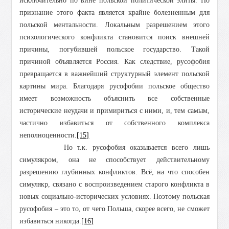
исключительно по вине польской политической элиты. Но
признание этого факта является крайне болезненным для
польской ментальности. Локальным разрешением этого
психологического конфликта становится поиск внешней
причины, погубившей польское государство. Такой
причиной объявляется Россия. Как следствие, русофобия
превращается в важнейший структурный элемент польской
картины мира. Благодаря русофобии польское общество
имеет возможность объяснить все собственные
исторические неудачи и примириться с ними, и, тем самым,
частично избавиться от собственного комплекса
неполноценности.
[15]
Но т.к. русофобия оказывается всего лишь
симулякром, она не способствует действительному
разрешению глубинных конфликтов. Всё, на что способен
симулякр, связано с воспроизведением старого конфликта в
новых социально-исторических условиях. Поэтому польская
русофобия – это то, от чего Польша, скорее всего, не сможет
избавиться никогда.
[16]