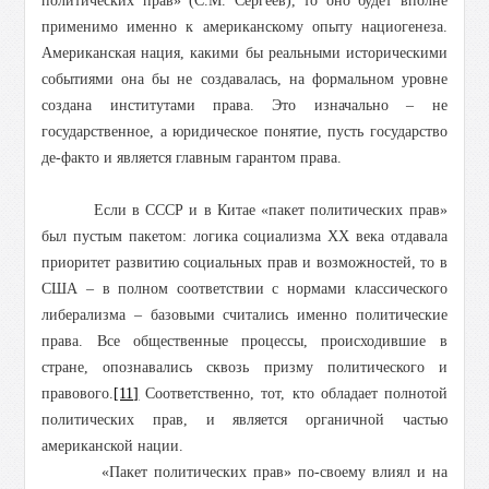
политических прав» (С.М. Сергеев), то оно будет вполне
применимо именно к американскому опыту нациогенеза.
Американская нация, какими бы реальными историческими
событиями она бы не создавалась, на формальном уровне
создана институтами права. Это изначально – не
государственное, а юридическое понятие, пусть государство
де-факто и является главным гарантом права.
Если в СССР и в Китае «пакет политических прав»
был пустым пакетом: логика социализма ХХ века отдавала
приоритет развитию социальных прав и возможностей, то в
США – в полном соответствии с нормами классического
либерализма – базовыми считались именно политические
права. Все общественные процессы, происходившие в
стране, опознавались сквозь призму политического и
правового.
[11]
Соответственно, тот, кто обладает полнотой
политических прав, и является органичной частью
американской нации.
«Пакет политических прав» по-своему влиял и на