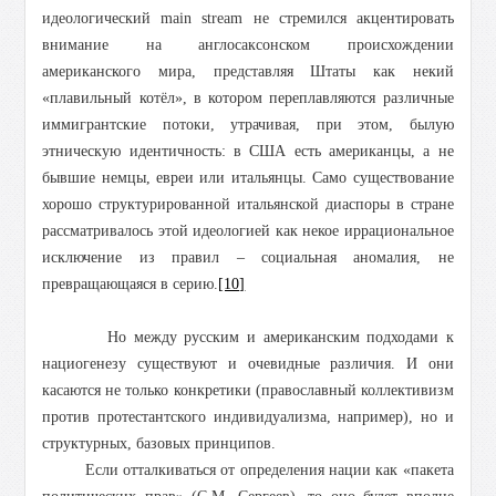
идеологический main stream не стремился акцентировать
внимание на англосаксонском происхождении
американского мира, представляя Штаты как некий
«плавильный котёл», в котором переплавляются различные
иммигрантские потоки, утрачивая, при этом, былую
этническую идентичность: в США есть американцы, а не
бывшие немцы, евреи или итальянцы. Само существование
хорошо структурированной итальянской диаспоры в стране
рассматривалось этой идеологией как некое иррациональное
исключение из правил – социальная аномалия, не
превращающаяся в серию.
[10]
Но между русским и американским подходами к
нациогенезу существуют и очевидные различия. И они
касаются не только конкретики (православный коллективизм
против протестантского индивидуализма, например), но и
структурных, базовых принципов.
Если отталкиваться от определения нации как «пакета