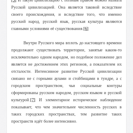
[5]
И такую цивилизацию с полным правом можно назвать
Русской цивилизацией. Она является таковой вследствие
своего происхождения, и вследствие того, что именно
русский народ, русский язык, русская культура являются
главными условиями её существования.
[6]
Внутри Русского мира вплоть до настоящего времени
продолжают существовать территории, занятые каким-то
исключительно одним народом, но подобное положение дел
является не достижением этих регионов, а показателем их
отсталости. Интенсивное развитие Русской цивилизации
связано не с горными аулами и стойбищами в тундре, а с
городским пространством, чьи социальные контуры
сформированы русским народом, русским языком и русской
культурой.
[7]
И элементарное историческое наблюдение
показывает, что чем значительнее численность русских в
таких городских пространствах, тем развитие таких
пространств идёт более интенсивно.