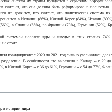
еская система их страны нуждается в серьёзном реформиров
в считают, что она должна быть реформирована полностью.
го же доля тех, кто считает, что политическая система их
 процентов в Испании (86%), Южной Корее (84%), Италии (89
 (56%), в Японии (66%), во Франции (73%), Германии (52%), Б
ской системой новозеландцы и шведы: в этих странах 74%
ь не стоит.
иял ковидокризис: с 2020 по 2021 год сильно увеличилась доля т
 разделение. В особенности это выражено в Канаде -- с 29 до
3%, в Южной Корее -- с 36 до 61%, Германии -- с 54 до 77%, Фран
р в истории мира