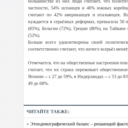
большинстве из них люди считают, что политич
частности, 54% испанцев и 46% южных корейце
считают по 42% американцев и итальянцев. Все
нуждается в серьёзных реформах, превысила 50
(85%), Бельгии (72%), Греции (80%), на Тайване
(52%).
Больше всего удовлетворены своей политиче
соответственно считают, что ничего всерьёз менят
Отмечается, что на общественные настроения повл
считает, что их страна переживает общественное
Японии -- с 27 до 59%, в Нидерландах -- с 53 до 8
49 до 68%.
ЧИТАЙТЕ ТАКЖЕ:
» Этнодемографический баланс – решающий факто