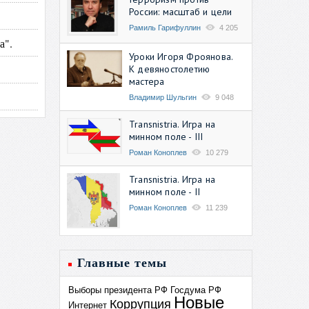
России: масштаб и цели
Рамиль Гарифуллин
4 205
а".
Уроки Игоря Фроянова.
К девяностолетию
мастера
Владимир Шульгин
9 048
Transnistria. Игра на
минном поле - III
Роман Коноплев
10 279
Transnistria. Игра на
минном поле - II
Роман Коноплев
11 239
Главные темы
Выборы президента РФ
Госдума РФ
Новые
Коррупция
Интернет