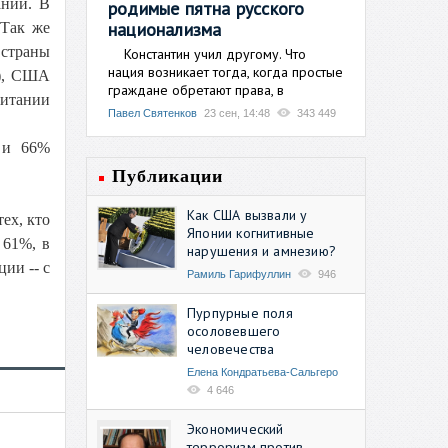
ании. В
родимые пятна русского
национализма
 Так же
 страны
Константин учил другому. Что
нация возникает тогда, когда простые
%), США
граждане обретают права, в
ритании
Павел Святенков
23 сен, 14:48
343 449
 и 66%
Публикации
Как США вызвали у
ех, кто
Японии когнитивные
 61%, в
нарушения и амнезию?
ции -- с
Рамиль Гарифуллин
946
Пурпурные поля
осоловевшего
человечества
Елена Кондратьева-Сальгеро
4 646
Экономический
терроризм против