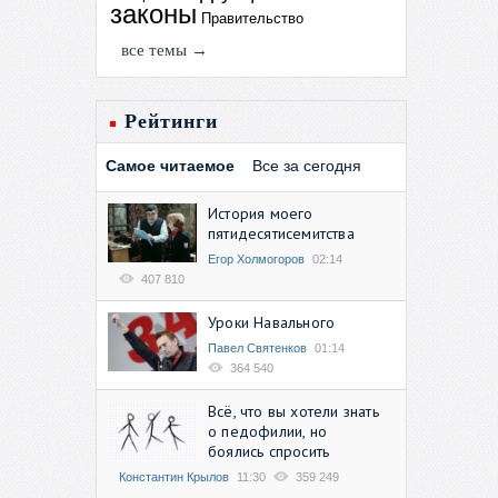
законы
Правительство
все темы →
Рейтинги
Самое читаемое
Все за сегодня
История моего
пятидесятисемитства
Егор Холмогоров
02:14
407 810
Уроки Навального
Павел Святенков
01:14
364 540
Всё, что вы хотели знать
о педофилии, но
боялись спросить
Константин Крылов
11:30
359 249