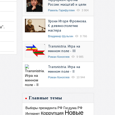
России: масштаб и цели
Рамиль Гарифуллин
3 904
Уроки Игоря Фроянова.
К девяностолетию
а".
мастера
Владимир Шульгин
8 766
Transnistria. Игра на
минном поле - III
Роман Коноплев
9 985
Transnistria. Игра на
минном поле - II
Роман Коноплев
10 944
Главные темы
Выборы президента РФ
Госдума РФ
Новые
Коррупция
Интернет