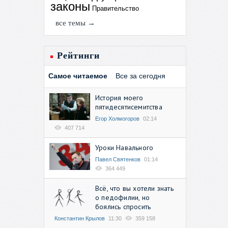
законы
Правительство
все темы →
Рейтинги
Самое читаемое
Все за сегодня
История моего
пятидесятисемитства
Егор Холмогоров
02:14
407 714
Уроки Навального
Павел Святенков
01:14
364 449
Всё, что вы хотели знать
о педофилии, но
боялись спросить
Константин Крылов
11:30
359 158