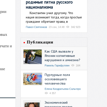
родимые пятна русского
национализма
ории
Константин учил другому. Что
нация возникает тогда, когда простые
граждане обретают права, в
Павел Святенков
23 сен, 14:48
342 923
овых
Публикации
ечати и
Как США вызвали у
Японии когнитивные
нарушения и амнезию?
Рамиль Гарифуллин
164
ние
Пурпурные поля
осоловевшего
человечества
Елена Кондратьева-Сальгеро
4 357
Экономический
терроризм против