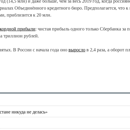
год (14,5 млн) и даже больше, чем за весь 2019 год, когда россиян
риалах Объединённого кредитного бюро. Предполагается, что к
и, приблизится к 20 млн.
екордной прибыли
: чистая прибыль одного только Сбербанка за 
ла триллион рублей.
нятых. В России с начала года оно
выросло
в 2,4 раза, а оборот п
стане никуда не делась»