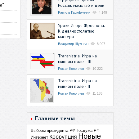
а".
России: масштаб и цели
Рамиль Гарифуллин
4 149
Уроки Игоря Фроянова.
К девяностолетию
мастера
Владимир Шульгин
8 997
Transnistria. Игра на
минном поле - III
Роман Коноплев
10 222
Transnistria. Игра на
минном поле - II
Роман Коноплев
11 185
Главные темы
Выборы президента РФ
Госдума РФ
Новые
Коррупция
Интернет