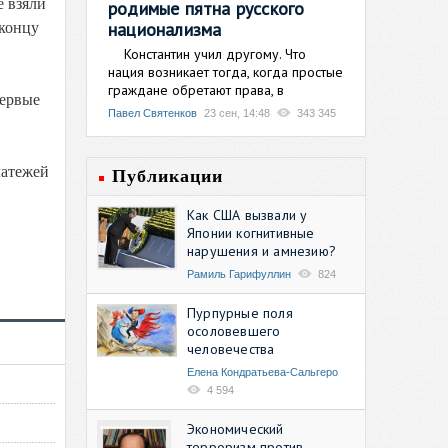
е взяли
родимые пятна русского
национализма
 концу
Константин учил другому. Что
нация возникает тогда, когда простые
граждане обретают права, в
первые
Павел Святенков
23 сен, 14:48
343 345
латежей
Публикации
Как США вызвали у
Японии когнитивные
нарушения и амнезию?
Рамиль Гарифуллин
824
Пурпурные поля
осоловевшего
человечества
Елена Кондратьева-Сальгеро
4 594
Экономический
терроризм против