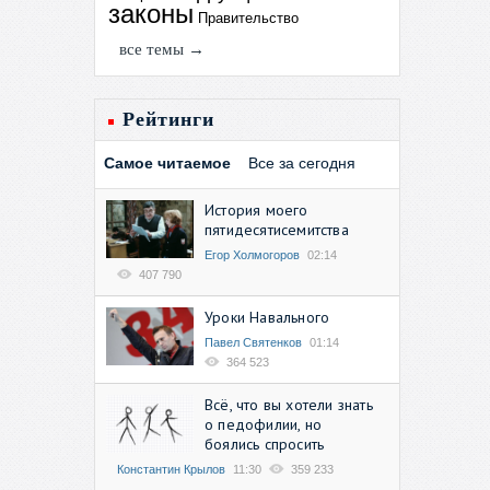
законы
Правительство
все темы →
Рейтинги
Самое читаемое
Все за сегодня
История моего
пятидесятисемитства
Егор Холмогоров
02:14
407 790
Уроки Навального
Павел Святенков
01:14
364 523
Всё, что вы хотели знать
о педофилии, но
боялись спросить
Константин Крылов
11:30
359 233