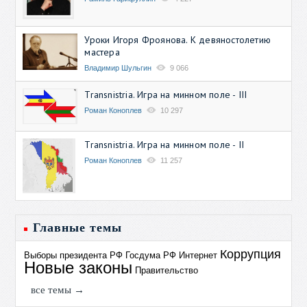
Уроки Игоря Фроянова. К девяностолетию
мастера
Владимир Шульгин
9 066
Transnistria. Игра на минном поле - III
Роман Коноплев
10 297
Transnistria. Игра на минном поле - II
Роман Коноплев
11 257
Главные темы
Коррупция
Выборы президента РФ
Госдума РФ
Интернет
Новые законы
Правительство
все темы →