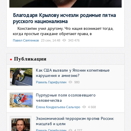
Благодаря Крылову исчезли родимые пятна
русского национализма
Константин учил другому. Что нация возникает тогда,
когда простые граждане обретают права, в
Павел Святенков
23 сен, 14:48
343 476
Публикации
Как США вызвали у Японии когнитивные
нарушения и амнезию?
Рамиль Гарифуллин
980
Пурпурные поля осоловевшего
человечества
Елена Кондратьева-Сальгеро
4 668
Экономический терроризм против России:
масштаб и цели
Рамиль Гарифуллин
4 227