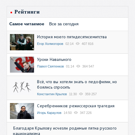
Рейтинги
Самое читаемое
Все за сегодня
История моего пятидесятисемитства
Егор Холмогоров
02:14
407 816
Уроки Навального
Павел Святенков
01:14
364 547
Всё, что вы хотели знать о педофилии, но
боялись спросить
Константин Крылов
11:30
359 257
Серебренников: режиссерская трагедия
Игорь Караулов
14:50
347 226
Благодаря Крылову исчезли родимые пятна русского
национализма