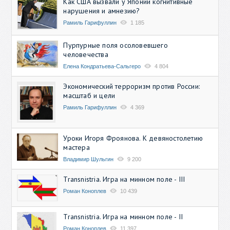
Как США вызвали у Японии когнитивные
нарушения и амнезию?
Рамиль Гарифуллин
1 185
Пурпурные поля осоловевшего
человечества
Елена Кондратьева-Сальгеро
4 804
Экономический терроризм против России:
масштаб и цели
Рамиль Гарифуллин
4 369
Уроки Игоря Фроянова. К девяностолетию
мастера
Владимир Шульгин
9 200
Transnistria. Игра на минном поле - III
Роман Коноплев
10 439
Transnistria. Игра на минном поле - II
Роман Коноплев
11 397