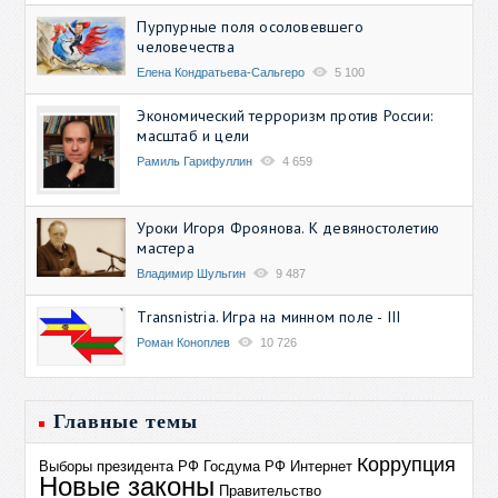
Пурпурные поля осоловевшего
человечества
Елена Кондратьева-Сальгеро
5 100
Экономический терроризм против России:
масштаб и цели
Рамиль Гарифуллин
4 659
Уроки Игоря Фроянова. К девяностолетию
мастера
Владимир Шульгин
9 487
Transnistria. Игра на минном поле - III
Роман Коноплев
10 726
Главные темы
Коррупция
Выборы президента РФ
Госдума РФ
Интернет
Новые законы
Правительство