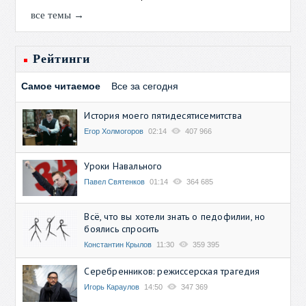
все темы →
Рейтинги
Самое читаемое
Все за сегодня
История моего пятидесятисемитства
Егор Холмогоров
02:14
407 966
Уроки Навального
Павел Святенков
01:14
364 685
Всё, что вы хотели знать о педофилии, но
боялись спросить
Константин Крылов
11:30
359 395
Серебренников: режиссерская трагедия
Игорь Караулов
14:50
347 369