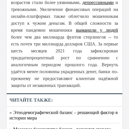
возрастов стали более уязвимыми,
депрессивными
и
тревожными. Увеличение финансовых операций на
онлайн-платформах также облегчило мошенникам
доступ к чужим деньгам. В общей сложности за
время пандемии мошенники
выманили у людей
более чем два миллиарда фунтов стерлингов -- то
есть почти три миллиарда долларов США. За первые
шесть месяцев 2021 года зафиксирован
тридцатипроцентный рост по сравнению с
аналогичным периодом прошлого года. Вернуть
удаётся менее половины украденных денег, банки по-
прежнему не предоставляют клиентам надёжной
защиты от незаконных транзакций.
ЧИТАЙТЕ ТАКЖЕ:
» Этнодемографический баланс – решающий фактор в
истории мира
» Массовое банкротство банков - результат сговора