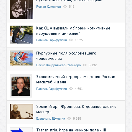
Роман Коноплев
848
Как США вызвали у Японии когнитивные
нарушения и амнезию?
Рамиль Гарифуллин
1 525
Пурпурные поля осоловевшего
человечества
Елена Кондратьева-Сальгеро
5 132
Экономический терроризм против России:
масштаб и цели
Рамиль Гарифуллин
4 691
Уроки Игоря Фроянова. К девяностолетию
мастера
Владимир Шульгин
9 518
Transnistria. Игра на минном поле - III