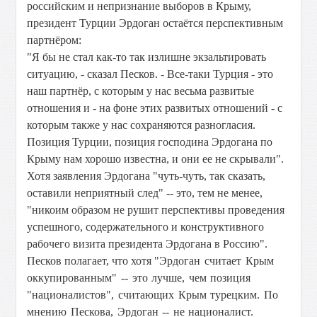
российским и непризнание выборов в Крыму,
президент Турции Эрдоган остаётся перспективным
партнёром:
"Я бы не стал как-то так излишне экзальтировать
ситуацию, - сказал Песков. - Все-таки Турция - это
наш партнёр, с которым у нас весьма развитые
отношения и - на фоне этих развитых отношений - с
которым также у нас сохраняются разногласия.
Позиция Турции, позиция господина Эрдогана по
Крыму нам хорошо известна, и они ее не скрывали".
Хотя заявления Эрдогана "чуть-чуть, так сказать,
оставили неприятный след" -- это, тем не менее,
"никоим образом не рушит перспективы проведения
успешного, содержательного и конструктивного
рабочего визита президента Эрдогана в Россию".
Песков полагает, что хотя
"Эрдоган считает Крым
оккупированным" -- это лучше, чем позиция
"националистов", считающих Крым турецким. По
мнению Пескова, Эрдоган -- не националист.