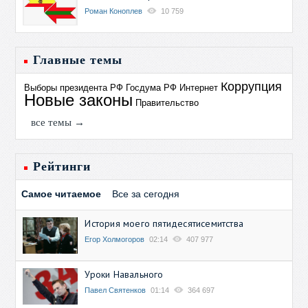
Роман Коноплев
10 759
Главные темы
Коррупция
Выборы президента РФ
Госдума РФ
Интернет
Новые законы
Правительство
все темы →
Рейтинги
Самое читаемое
Все за сегодня
История моего пятидесятисемитства
Егор Холмогоров
02:14
407 977
Уроки Навального
Павел Святенков
01:14
364 697