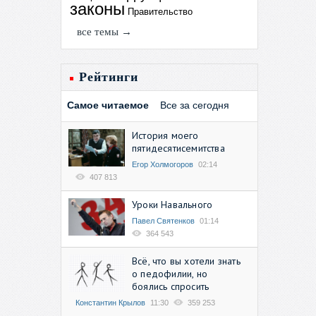
законы
Правительство
все темы →
Рейтинги
Самое читаемое
Все за сегодня
История моего
пятидесятисемитства
Егор Холмогоров
02:14
407 813
Уроки Навального
Павел Святенков
01:14
364 543
Всё, что вы хотели знать
о педофилии, но
боялись спросить
Константин Крылов
11:30
359 253