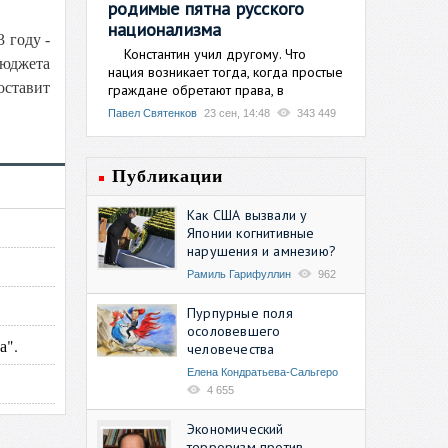
родимые пятна русского
национализма
 году -
Константин учил другому. Что
бюджета
нация возникает тогда, когда простые
оставит
граждане обретают права, в
Павел Святенков
23 сен, 14:48
343 449
Публикации
Как США вызвали у
Японии когнитивные
нарушения и амнезию?
Рамиль Гарифуллин
962
Пурпурные поля
осоловевшего
а".
человечества
Елена Кондратьева-Сальгеро
4 655
Экономический
терроризм против