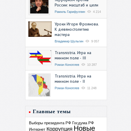
России: масштаб и цели
Рамиль Гарифуллин
4 214
Уроки Игоря Фроянова.
К девяностолетию
мастера
Владимир Шульгин
9 057
Transnistria. Игра на
минном поле - III
Роман Коноплев
10 287
Transnistria. Игра на
минном поле - II
Роман Коноплев
11 248
Главные темы
Выборы президента РФ
Госдума РФ
Новые
Коррупция
Интернет