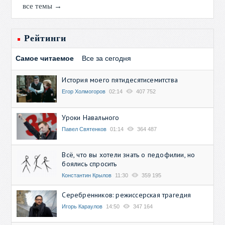
все темы →
Рейтинги
Самое читаемое
Все за сегодня
История моего пятидесятисемитства
Егор Холмогоров
02:14
407 752
Уроки Навального
Павел Святенков
01:14
364 487
Всё, что вы хотели знать о педофилии, но
боялись спросить
Константин Крылов
11:30
359 195
Серебренников: режиссерская трагедия
Игорь Караулов
14:50
347 164