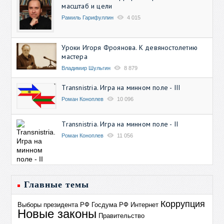
масштаб и цели
Рамиль Гарифуллин
4 015
Уроки Игоря Фроянова. К девяностолетию
мастера
Владимир Шульгин
8 879
Transnistria. Игра на минном поле - III
Роман Коноплев
10 096
Transnistria. Игра на минном поле - II
Роман Коноплев
11 056
Главные темы
Коррупция
Выборы президента РФ
Госдума РФ
Интернет
Новые законы
Правительство