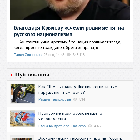
Благодаря Крылову исчезли родимые пятна
русского национализма
Константин учил другому. Что нация возникает тогда,
когда простые граждане обретают права, в
Павел Святенков
23 сен, 14:48
343 118
Публикации
Как США вызвали у Японии когнитивные
нарушения и амнезию?
Рамиль Гарифуллин
534
Пурпурные поля осоловевшего
человечества
Елена Кондратьева-Сальгеро
4 466
Экономический терроризм против России: