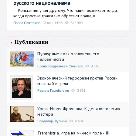
русского национализма
Константин учил другому. Что нация возникает тогда,
когда простые граждане обретают права, в
Павел Святенков
23 сен, 14:48
342 490
Публикации
Пурпурные поля осоловевшего
человечества
Елена Кондратьева-Сальгеро
4 119
Экономический терроризм против России:
масштаб и цели
Рамиль Гарифуллин
3 671
Уроки Игоря Фроянова. К девяностолетию
мастера
Владимир Шульгин
8 534
Transnistria. Игра на минном поле - III