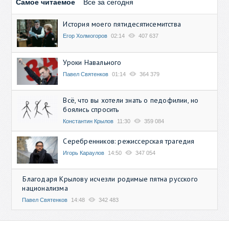
Самое читаемое
Все за сегодня
История моего пятидесятисемитства
Егор Холмогоров
02:14
407 637
Уроки Навального
Павел Святенков
01:14
364 379
Всё, что вы хотели знать о педофилии, но
боялись спросить
Константин Крылов
11:30
359 084
Серебренников: режиссерская трагедия
Игорь Караулов
14:50
347 054
Благодаря Крылову исчезли родимые пятна русского
национализма
Павел Святенков
14:48
342 483