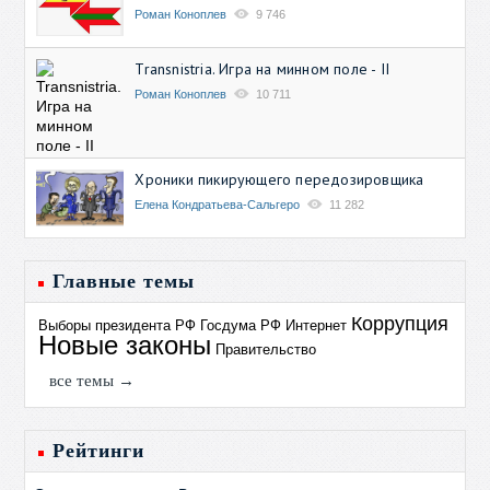
Роман Коноплев
9 746
Transnistria. Игра на минном поле - II
Роман Коноплев
10 711
Хроники пикирующего передозировщика
Елена Кондратьева-Сальгеро
11 282
Главные темы
Коррупция
Выборы президента РФ
Госдума РФ
Интернет
Новые законы
Правительство
все темы →
Рейтинги