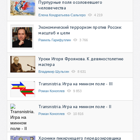
Пурпурные поля осоловевшего
человечества
Елена Кондратьева-Сальгеро
4 219
Экономический терроризм против России:
масштаб и цели
Рамиль Гарифуллин
3 766
Уроки Игоря Фроянова. К девяностолетию
мастера
Владимир Шульгин
8 631
Transnistria. Игра на минном поле - III
Роман Коноплев
9 853
Transnistria. Игра на минном поле - II
Роман Коноплев
10 816
Хроники пикирующего передозировщика