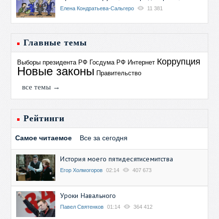
Елена Кондратьева-Сальгеро
11 381
Главные темы
Коррупция
Выборы президента РФ
Госдума РФ
Интернет
Новые законы
Правительство
все темы →
Рейтинги
Самое читаемое
Все за сегодня
История моего пятидесятисемитства
Егор Холмогоров
02:14
407 673
Уроки Навального
Павел Святенков
01:14
364 412