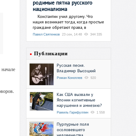
родимые пятна русского
национализма
Константин учил другому. Что
нация возникает тогда, когда простые
граждане обретают права, в
Павел Святенков
23 сен, 14:48
344 335
Публикации
Русская песня.
 начале
Владимир Высоцкий
Роман Коноплев
920
оворов.
Как США вызвали у
Японии когнитивные
нарушения и амнезию?
Рамиль Гарифуллин
1 558
Пурпурные поля
осоловевшего
человечества