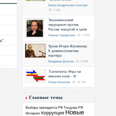
Елена Кондратьева-Сальгеро
5 161
Экономический
терроризм против
России: масштаб и цели
Рамиль Гарифуллин
4 720
а".
Уроки Игоря Фроянова.
К девяностолетию
мастера
Владимир Шульгин
9 549
Transnistria. Игра на
минном поле - III
Роман Коноплев
10 792
Главные темы
Выборы президента РФ
Госдума РФ
Новые
Коррупция
Интернет