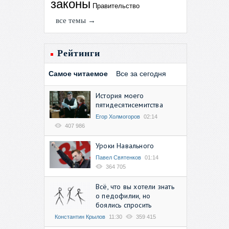
законы
Правительство
все темы →
Рейтинги
Самое читаемое
Все за сегодня
История моего
пятидесятисемитства
Егор Холмогоров
02:14
407 986
Уроки Навального
Павел Святенков
01:14
364 705
Всё, что вы хотели знать
о педофилии, но
боялись спросить
Константин Крылов
11:30
359 415