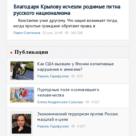
Благодаря Крылову исчезли родимые пятна
русского национализма
Константин учил другому. Что нация возникает тогда,
когда простые граждане обретают права, в
Павел Святенков
23 сен, 14:48
343 208
Публикации
Как США вызвали у Японии когнитивные
нарушения и амнезию?
Рамиль Гарифуллин
673
Пурпурные поля осоловевшего
человечества
Елена Кондратьева-Сальгеро
4 527
Экономический терроризм против России:
масштаб и цели
Рамиль Гарифуллин
4 077