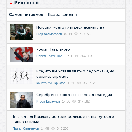
Рейтинги
Самое читаемое
Все за сегодня
История моего пятидесятисемитства
Егор Холмогоров
02:14
407 770
Уроки Навального
Павел Святенков
01:14
364 503
Всё, что вы хотели знать о педофилии, но
боялись спросить
Константин Крылов
11:30
359 212
Серебренников: режиссерская трагедия
Игорь Караулов
14:50
347 182
Благодаря Крылову исчезли родимые пятна русского
национализма
Павел Святенков
14:48
343 208