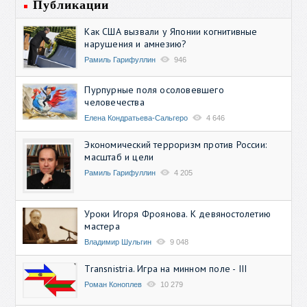
Публикации
Как США вызвали у Японии когнитивные
нарушения и амнезию?
Рамиль Гарифуллин
946
Пурпурные поля осоловевшего
человечества
Елена Кондратьева-Сальгеро
4 646
Экономический терроризм против России:
масштаб и цели
Рамиль Гарифуллин
4 205
Уроки Игоря Фроянова. К девяностолетию
мастера
Владимир Шульгин
9 048
Transnistria. Игра на минном поле - III
Роман Коноплев
10 279