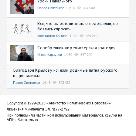
Уроки Навального
Павел Святенков
01:14
364 540
Всё, что вы хотели знать о педофилии, но
боялись спросить
Константин Крылов
11:30
359 249
Серебренников: режиссерская трагедия
Игорь Караулов
14:50
347 220
Благодаря Крылову исчезли родимые пятна русского
национализма
Павел Святенков
14:48
343 432
Copyright © 1999-2025 «Агентство Политических Новостей»
Лицензия Минпечати Эл. №77-2792
При полном или частичном использовании материалов, ссылка на
АПН обязательна