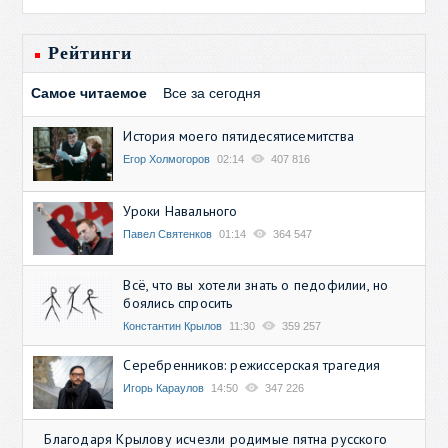
Рейтинги
Самое читаемое
Все за сегодня
История моего пятидесятисемитства
Егор Холмогоров
02:14
407 816
Уроки Навального
Павел Святенков
01:14
364 547
Всё, что вы хотели знать о педофилии, но
боялись спросить
Константин Крылов
11:30
359 257
Серебренников: режиссерская трагедия
Игорь Караулов
14:50
347 226
Благодаря Крылову исчезли родимые пятна русского