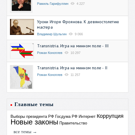
Рамиль Гарифуллин
4 227
Уроки Игоря Фроянова. К девяностолетию
мастера
Владимир Шульгин
9 066
Transnistria. Игра на минном поле - III
Роман Коноплев
10 297
Transnistria. Игра на минном поле - II
Роман Коноплев
11 257
Главные темы
Коррупция
Выборы президента РФ
Госдума РФ
Интернет
Новые законы
Правительство
все темы →