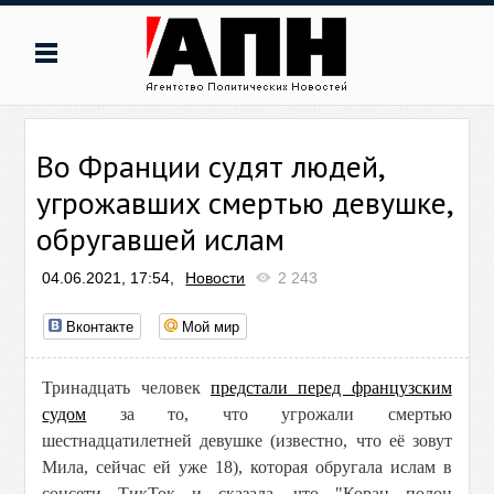
Во Франции судят людей,
угрожавших смертью девушке,
обругавшей ислам
04.06.2021, 17:54,
Новости
2 243
Вконтакте
Мой мир
Тринадцать человек
предстали перед французским
судом
за то, что угрожали смертью
шестнадцатилетней девушке (известно, что её зовут
Мила, сейчас ей уже 18), которая обругала ислам в
соцсети ТикТок и сказала, что "Коран полон