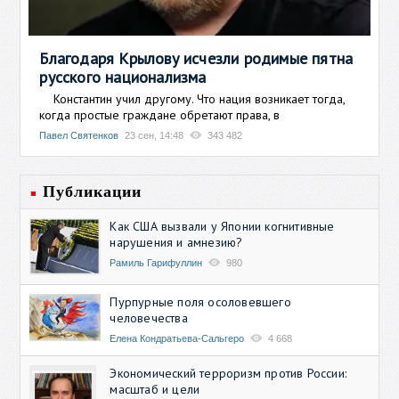
Благодаря Крылову исчезли родимые пятна
русского национализма
Константин учил другому. Что нация возникает тогда,
когда простые граждане обретают права, в
Павел Святенков
23 сен, 14:48
343 482
Публикации
Как США вызвали у Японии когнитивные
нарушения и амнезию?
Рамиль Гарифуллин
980
Пурпурные поля осоловевшего
человечества
Елена Кондратьева-Сальгеро
4 668
Экономический терроризм против России:
масштаб и цели