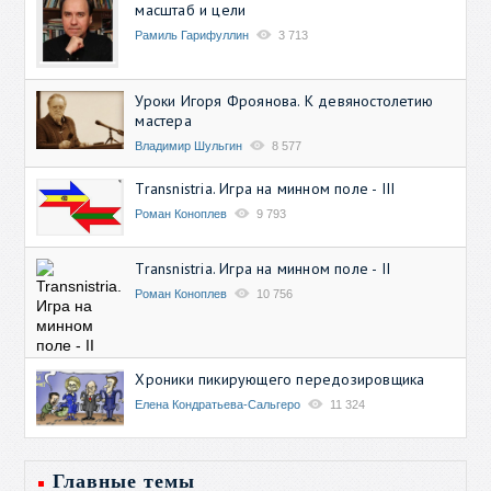
масштаб и цели
Рамиль Гарифуллин
3 713
Уроки Игоря Фроянова. К девяностолетию
мастера
Владимир Шульгин
8 577
Transnistria. Игра на минном поле - III
Роман Коноплев
9 793
Transnistria. Игра на минном поле - II
Роман Коноплев
10 756
Хроники пикирующего передозировщика
Елена Кондратьева-Сальгеро
11 324
Главные темы