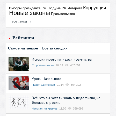
Коррупция
Выборы президента РФ
Госдума РФ
Интернет
Новые законы
Правительство
все темы →
Рейтинги
Самое читаемое
Все за сегодня
История моего пятидесятисемитства
Егор Холмогоров
02:14
407 651
Уроки Навального
Павел Святенков
01:14
364 392
Всё, что вы хотели знать о педофилии, но
боялись спросить
Константин Крылов
11:30
359 098