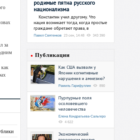
родимые пятна русского
ого
национализма
Константин учил другому. Что
нация возникает тогда, когда простые
новах
граждане обретают права, в
Павел Святенков
23 сен, 14:48
343 390
л за
 одним
Публикации
Как США вызвали у
 как
Японии когнитивные
рах
нарушения и амнезию?
Рамиль Гарифуллин
890
Пурпурные поля
осоловевшего
человечества
Елена Кондратьева-Сальгеро
4 622
ублики
Экономический
терроризм против