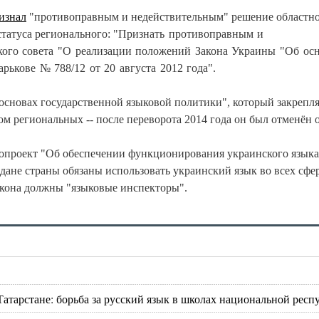
изнал
"противоправным и недействительным" решение областн
статуса регионального:
"Признать противоправным и
кого совета "О реализации положений Закона Украины "Об ос
рькове № 788/12 от 20 августа 2012 года".
 основах государственной языковой политики", который закрепля
ом региональных -- после переворота 2014 года он был отменён
онопроект "Об обеспечении функционирования украинского языка
дане страны обязаны использовать украинский язык во всех сфе
акона должны "языковые инспекторы".
атарстане: борьба за русский язык в школах национальной респ