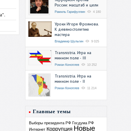
России: масштаб и цели
Рамиль Гарифуллин
4 180
а".
Уроки Игоря Фроянова.
К девяностолетию
мастера
Владимир Шульгин
9 025
Transnistria. Игра на
минном поле - III
Роман Коноплев
10 252
Transnistria. Игра на
минном поле - II
Роман Коноплев
11 214
Главные темы
Выборы президента РФ
Госдума РФ
Новые
Коррупция
Интернет