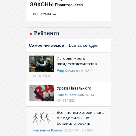
законы
Правительство
все темы →
Рейтинги
Самое читаемое
Все за сегодня
История моего
пятидесятисемитства
Егор Холмогоров
02:14
407 801
Уроки Навального
Павел Святенков
01:14
364 532
Всё, что вы хотели знать
о педофилии, но
боялись спросить
Константин Крылов
11:30
359 243