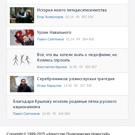
История моего пятидесятисемитства
Егор Холмогоров
02:14
407 934
Уроки Навального
Павел Святенков
01:14
364 658
Всё, что вы хотели знать о педофилии, но
боялись спросить
Константин Крылов
11:30
359 367
Серебренников: режиссерская трагедия
Игорь Караулов
14:50
347 339
Благодаря Крылову исчезли родимые пятна русского
национализма
Павел Святенков
14:48
344 069
Copyright © 1999-2025 «Агентство Политических Новостей»