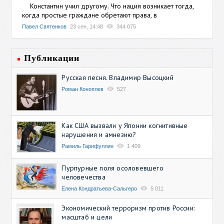
Константин учил другому. Что нация возникает тогда,
когда простые граждане обретают права, в
Павел Святенков
23 сен, 14:48
344 075
Публикации
Русская песня. Владимир Высоцкий
Роман Коноплев
527
Как США вызвали у Японии когнитивные
нарушения и амнезию?
Рамиль Гарифуллин
1 409
Пурпурные поля осоловевшего
человечества
Елена Кондратьева-Сальгеро
5 011
Экономический терроризм против России:
масштаб и цели