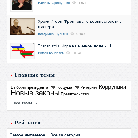
Рамиль Гарифуллин
4 571
Уроки Игоря Фроянова. К девяностолетию
мастера
Владимир Шульгин
9 400
Transnistria. Игра на минном поле - III
Роман Коноплев
10 640
Главные темы
Коррупция
Выборы президента РФ
Госдума РФ
Интернет
Новые законы
Правительство
все темы →
Рейтинги
Самое читаемое
Все за сегодня