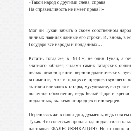
«Такой народ с другими слева, справа
На справедливость не имеет права?!»
Мог ли Тукай забыть о своём собственном народе
личных чаяниях данные его строки. И, вновь, в 
Государя все народы и подданных…
Кстати, тогда же, в 1913-м, не один Тукай, а б
знатного юбилея, силами самих татарских общи
целью демонстрации верноподданнических чув
вспомнить, что в процессе предшествующего 
активно вливались татары, мусульмане, вступая 
логичное объяснение, ведь Белый Царь и крепос
подданных, включая инородцев и иноверцев.
Переносясь же в наши дни, думаешь, ведь совсем 
Тукая. Что советская пропаганда подхватила только
настоящая ФАЛЬСИФИКАЦИЯ? Не страшно и то, 