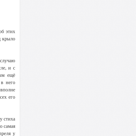
об этих
д крыло
 случаю
ле, и с
ным ещё
 в него
 вполне
сех его
у стиха
то самая
преля у