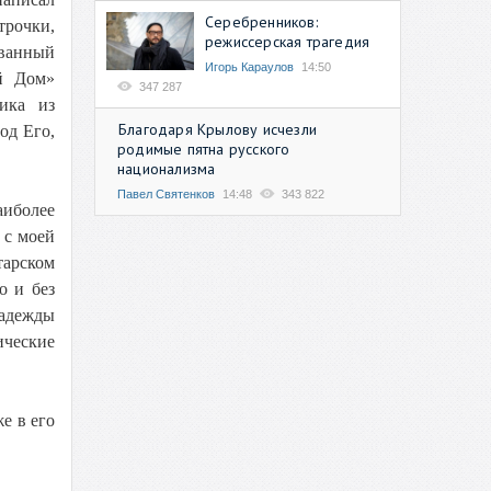
Серебренников:
трочки,
режиссерская трагедия
ванный
Игорь Караулов
14:50
й Дом»
347 287
ика из
Благодаря Крылову исчезли
од Его,
родимые пятна русского
национализма
Павел Святенков
14:48
343 822
аиболее
 с моей
тарском
о и без
надежды
ические
е в его