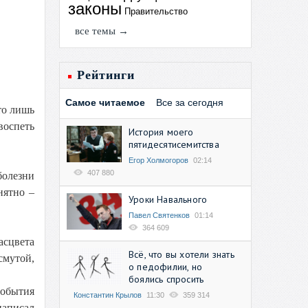
законы
Правительство
все темы →
Рейтинги
Самое читаемое
Все за сегодня
то лишь
воспеть
История моего
пятидесятисемитства
Егор Холмогоров
02:14
407 880
болезни
нятно –
Уроки Навального
Павел Святенков
01:14
364 609
асцвета
Всё, что вы хотели знать
смутой,
о педофилии, но
боялись спросить
события
Константин Крылов
11:30
359 314
написал