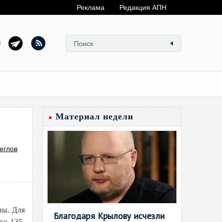
Реклама
Редакция АПН
Материал недели
еглов
ны. Для
Благодаря Крылову исчезли
го 135-