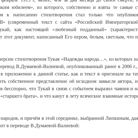
ким юбилеем», из которого, собственно и взяты те самые с
м к написанию стихотворения стал только что опублико
I» (современный текст с сайта «Российский Императорски
укай, как настоящий «любезный подданный» (характерист
 этот документ, написанный Его пером, белым, светлым, что п
версии стихотворения Тукая «Надежды народа…», из которых н
перевод В.Думаевой-Валиевой, опубликованный ранее в 2006 г.,
 в приложении к данной статье, как и текст в оригинале на та
ть собственное представление об исходном замысле автора, н
ов бесспорно, что Тукай в связи с событием выразил чаяния и 
 «старшего брата», и что канут в лету всяческие взаимные истор
о народов, и причём в этой серединке, выбранной Липкиным, даж
чит в переводе В.Думаевой-Валиевой: