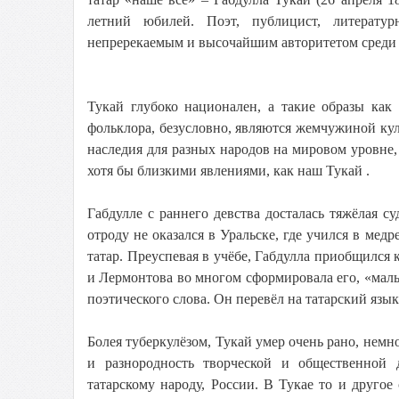
летний юбилей. Поэт, публицист, литерату
непререкаемым и высочайшим авторитетом среди 
Тукай глубоко национален, а такие образы как
фольклора, безусловно, являются жемчужиной ку
наследия для разных народов на мировом уровне,
хотя бы близкими явлениями, как наш Тукай .
Габдулле с раннего девства досталась тяжёлая су
отроду не оказался в Уральске, где учился в мед
татар. Преуспевая в учёбе, Габдулла приобщился 
и Лермонтова во многом сформировала его, «мальч
поэтического слова. Он перевёл на татарский язы
Болея туберкулёзом, Тукай умер очень рано, немно
и разнородность творческой и общественной 
татарскому народу, России. В Тукае то и другое