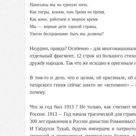
Нанизаны мы на единую нить.
Как тигры, воюем, нам бремя не бремя,
Как кони, работаем в мирное время.
Мы — верные дети единой страны,
Ужели бесправными быть мы должны?
Недурно, правда? Особенно – для многонациональн
отдельный фрагмент, 12 строк из большого стихо
дружбу народов. Так что же исходно в оригинале 
В том-то и дело, что о целом, об оригинале, о
татарского гения сейчас никто не «вспомнит» – 
почему.
Что за год был 1913 ? Не только, как считают м
России. 1913 – Год начала трагической для стран
300 лет правления в России династии Романовых!
И Габдулла Тукай, будучи имперцем и патриото
стороной и превозмогая смертельную болезнь в 