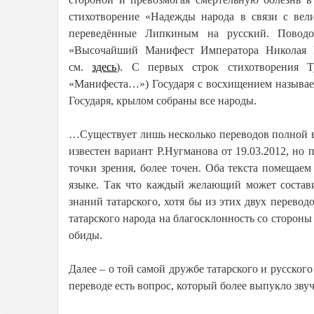
стихотворение «Надежды народа в связи с вели
переведённые Липкиным на русский. Поводо
«Высочайший Манифест Императора Николая I
см.
здесь
). С первых строк стихотворения Т
«Манифеста…») Государя с восхищением называет
Государя, крылом собраны все народы.
…Существует лишь несколько переводов полной 
известен вариант Р.Нугманова от 19.03.2012, но 
точки зрения, более точен. Оба текста помещаем
языке. Так что каждый желающий может состави
знаний татарского, хотя бы из этих двух перевод
татарского народа на благосклонность со стороны
обиды.
Далее – о той самой дружбе татарского и русског
переводе есть вопрос, который более выпукло зву