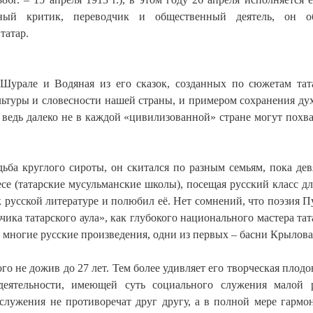
рный критик, переводчик и общественный деятель, он об
татар.
 Шурале и Водяная из его сказок, созданных по сюжетам тат
льтуры и словесности нашей страны, и примером сохранения ду
 ведь далеко не в каждой «цивилизованной» стране могут похва
дьба круглого сироты, он скитался по разным семьям, пока дев
ресе (татарские мусульманские школы), посещая русский класс дл
к русской литературе и полюбил её. Нет сомнений, что поэзия 
ика татарского аула», как глубокого национального мастера тат
к многие русские произведения, одни из первых – басни Крылова
го не дожив до 27 лет. Тем более удивляет его творческая плодо
деятельности, имеющей суть социального служения малой 
 служения не противоречат друг другу, а в полной мере гармо