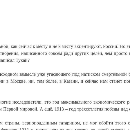
ой, как сейчас к месту и не к месту акцентируют, России. Но э
творения, написанного совсем ради других целей, чем просто 
написал Тукай?
б исходном замысле уже угасающего под натиском смертельной 
ни в Москве, ни, тем более, в Казани, и сейчас нам станет по
ногие исследователи, это год максимального экономического р
ы Первой мировой. А ещё, 1913 – год трёхсотлетия победы над 
м страны, верноподданным татарином, не мог обойти этого 
феврале 1913 г, менее, чем за два месяца до своей смерти, 