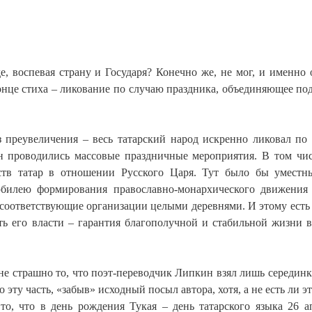
, воспевая страну и Государя? Конечно же, не мог, и именно 
конце стиха – ликование по случаю праздника, объединяющее по
ез преувеличения – весь татарский народ искренно ликовал по
н проводились массовые праздничные мероприятия. В том чис
ств татар в отношении Русского Царя. Тут было бы умест
юбилею формирования православно-монархического движения
в соответствующие организации целыми деревнями. И этому есть
ть его власти – гарантия благополучной и стабильной жизни в
не страшно то, что поэт-переводчик Липкин взял лишь серединк
 эту часть, «забыв» исходный посыл автора, хотя, а не есть ли э
что в день рождения Тукая – день татарского языка 26 а