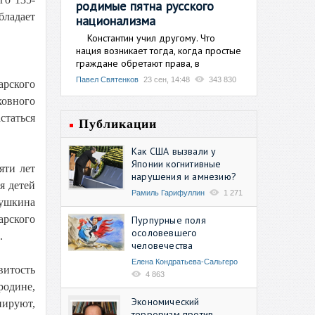
родимые пятна русского
ладает
национализма
Константин учил другому. Что
нация возникает тогда, когда простые
граждане обретают права, в
Павел Святенков
23 сен, 14:48
343 830
арского
ховного
статься
Публикации
Как США вызвали у
Японии когнитивные
яти лет
нарушения и амнезию?
я детей
Рамиль Гарифуллин
1 271
Пушкина
арского
Пурпурные поля
осоловевшего
.
человечества
Елена Кондратьева-Сальгеро
витость
4 863
родине,
Экономический
нируют,
терроризм против