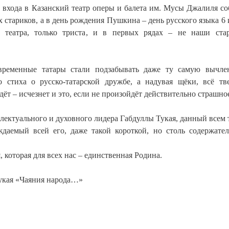
 входа в Казанский театр оперы и балета им. Мусы Джалиля со
х стариков, а в день рождения Пушкина – день русского языка 6 
театра, только триста, и в первых рядах – не наши ста
овременные татары стали подзабывать даже ту самую вычл
 стиха о русско-татарской дружбе, а надувая щёки, всё тв
ёт – исчезнет и это, если не произойдёт действительно страшно
ллектуального и духовного лидера Габдуллы Тукая, данный всем 
даемый всей его, даже такой короткой, но столь содержате
, которая для всех нас – единственная Родина.
Тукая «Чаяния народа…»