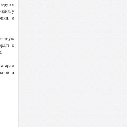
берутся
июня, у
рики, а
ененную
ердят о
е.
татарам
льной и