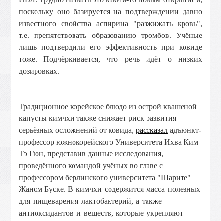
поскольку оно базируется на подтверждении давно
известного свойства аспирина "разжижать кровь",
т.е. препятствовать образованию тромбов. Учёные
лишь подтвердили его эффективность при ковиде
тоже. Подчёркивается, что речь идёт о низких
дозировках.
Традиционное корейское блюдо из острой квашеной
капусты кимчхи также снижает риск развития
серьёзных осложнений от ковида,
рассказал
адъюнкт-
профессор южнокорейского Университета Ихва Ким
Тэ Гюн, представив данные исследования,
проведённого командой учёных во главе с
профессором берлинского университета "Шарите"
Жаном Буске. В
кимчхи содержится масса полезных
для пищеварения лактобактерий, а также
антиоксидантов и веществ, которые укрепляют