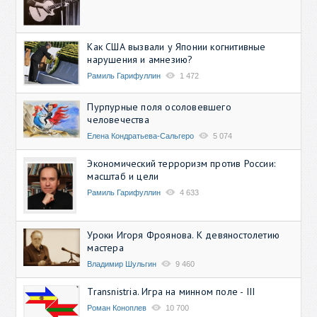
Как США вызвали у Японии когнитивные
нарушения и амнезию?
Рамиль Гарифуллин
1 472
Пурпурные поля осоловевшего
человечества
Елена Кондратьева-Сальгеро
5 074
Экономический терроризм против России:
масштаб и цели
Рамиль Гарифуллин
4 633
Уроки Игоря Фроянова. К девяностолетию
мастера
Владимир Шульгин
9 460
Transnistria. Игра на минном поле - III
Роман Коноплев
10 700