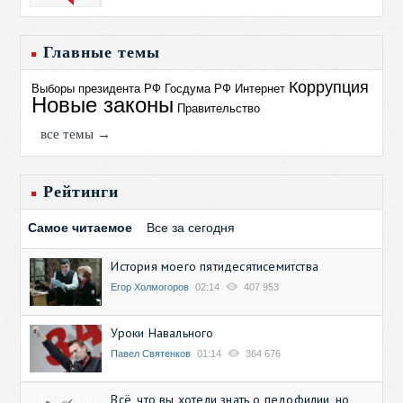
Главные темы
Коррупция
Выборы президента РФ
Госдума РФ
Интернет
Новые законы
Правительство
все темы →
Рейтинги
Самое читаемое
Все за сегодня
История моего пятидесятисемитства
Егор Холмогоров
02:14
407 953
Уроки Навального
Павел Святенков
01:14
364 676
Всё, что вы хотели знать о педофилии, но