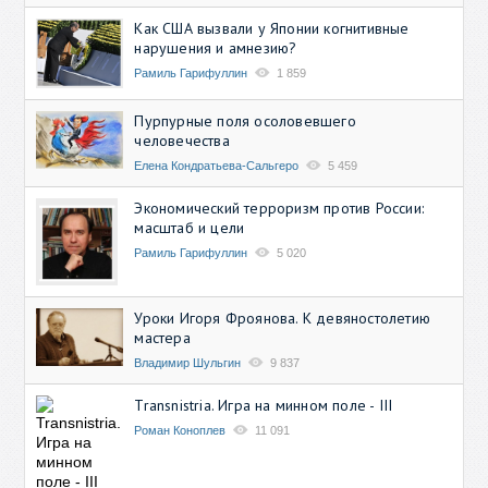
Как США вызвали у Японии когнитивные
нарушения и амнезию?
Рамиль Гарифуллин
1 859
Пурпурные поля осоловевшего
человечества
Елена Кондратьева-Сальгеро
5 459
Экономический терроризм против России:
масштаб и цели
Рамиль Гарифуллин
5 020
Уроки Игоря Фроянова. К девяностолетию
мастера
Владимир Шульгин
9 837
Transnistria. Игра на минном поле - III
Роман Коноплев
11 091