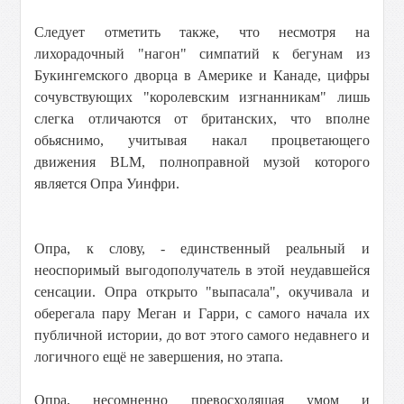
Следует отметить также, что несмотря на
лихорадочный "нагон" симпатий к бегунам из
Букингемского дворца в Америке и Канаде, цифры
сочувствующих "королевским изгнанникам" лишь
слегка отличаются от британских, что вполне
обьяснимо, учитывая накал процветающего
движения BLM, полноправной музой которого
является Опра Уинфри.
Опра, к слову, - единственный реальный и
неоспоримый выгодополучатель в этой неудавшейся
сенсации. Опра открыто "выпасала", окучивала и
оберегала пару Меган и Гарри, с самого начала их
публичной истории, до вот этого самого недавнего и
логичного ещё не завершения, но этапа.
Опра, несомненно превосходящая умом и