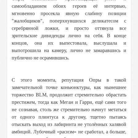
самообладанием обоих героев её интервью,
мгновенно просекла явную слабину позиции
"жалобщиков", поперхнувшихся деликатесом с
серебрянной ложки, и просто оттянула все
зрительские дивиденды лично на себя. В конце
концов, она их выпестовала, выслушала и
выпотрошила на камеру, лично не замаравшись и
публично не осрамившись.
С этого момента, репутация Опры в такой
замечательной точке коньюнктуры, как нынешнее
торжество BLM, продолжит стремительно обрастать
престижем, тогда как Меган и Гарри, ещё сами того
не сознавая, столь же стремительно начнут метаться
от одного плинтуса к другому, тщетно пытаясь
отыскать выход из лабиринта не утолённых халявой
амбиций. Лубочный «расизм» не сработал, а больше,