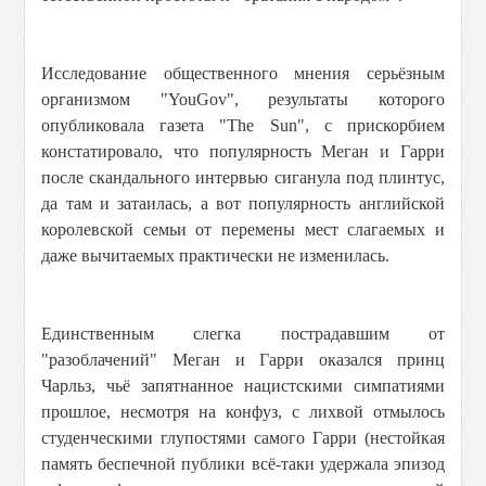
Исследование общественного мнения серьёзным
организмом "YouGov", результаты которого
опубликовала газета "The Sun", с прискорбием
констатировало, что популярность Меган и Гарри
после скандального интервью сиганула под плинтус,
да там и затаилась, а вот популярность английской
королевской семьи от перемены мест слагаемых и
даже вычитаемых практически не изменилась.
Единственным слегка пострадавшим от
"разоблачений" Меган и Гарри оказался принц
Чарльз, чьё запятнанное нацистскими симпатиями
прошлое, несмотря на конфуз, с лихвой отмылось
студенческими глупостями самого Гарри (нестойкая
память беспечной публики всё-таки удержала эпизод