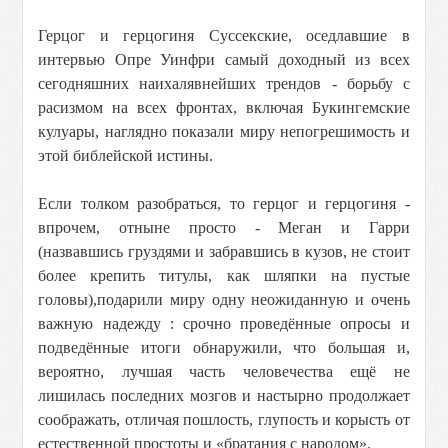
Герцог и герцогиня Суссекские, оседлавшие в
интервью Опре Уинфри самый доходный из всех
сегодняшних наихалявнейших трендов - борьбу с
расизмом на всех фронтах, включая Букингемские
кулуары, наглядно показали миру непогрешимость и
этой библейской истины.
Если толком разобраться, то герцог и герцогиня -
впрочем, отныне просто - Меган и Гарри
(назвавшись груздями и забравшись в кузов, не стоит
более крепить титулы, как шляпки на пустые
головы),подарили миру одну неожиданную и очень
важную надежду : срочно проведённые опросы и
подведённые итоги обнаружили, что большая и,
вероятно, лучшая часть человечества ещё не
лишилась последних мозгов и настырно продолжает
соображать, отличая пошлость, глупость и корысть от
естественной простоты и «братания с народом».