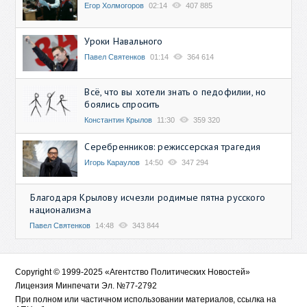
Егор Холмогоров
02:14
407 885
Уроки Навального
Павел Святенков
01:14
364 614
Всё, что вы хотели знать о педофилии, но
боялись спросить
Константин Крылов
11:30
359 320
Серебренников: режиссерская трагедия
Игорь Караулов
14:50
347 294
Благодаря Крылову исчезли родимые пятна русского
национализма
Павел Святенков
14:48
343 844
Copyright © 1999-2025 «Агентство Политических Новостей»
Лицензия Минпечати Эл. №77-2792
При полном или частичном использовании материалов, ссылка на