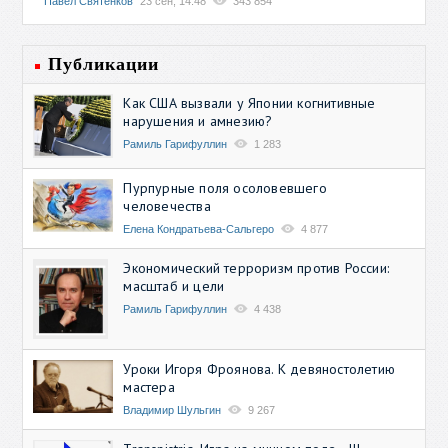
Павел Святенков
23 сен, 14:48
343 854
Публикации
Как США вызвали у Японии когнитивные
нарушения и амнезию?
Рамиль Гарифуллин
1 283
Пурпурные поля осоловевшего
человечества
Елена Кондратьева-Сальгеро
4 877
Экономический терроризм против России:
масштаб и цели
Рамиль Гарифуллин
4 438
Уроки Игоря Фроянова. К девяностолетию
мастера
Владимир Шульгин
9 267