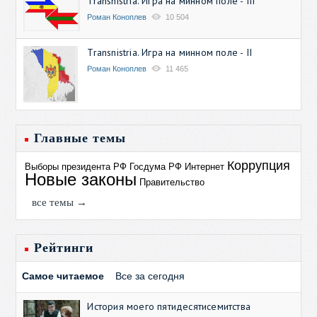
Transnistria. Игра на минном поле - III
Роман Коноплев
10 504
Transnistria. Игра на минном поле - II
Роман Коноплев
11 465
Главные темы
Коррупция
Выборы президента РФ
Госдума РФ
Интернет
Новые законы
Правительство
все темы →
Рейтинги
Самое читаемое
Все за сегодня
История моего пятидесятисемитства