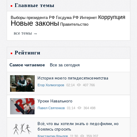
Главные темы
Коррупция
Выборы президента РФ
Госдума РФ
Интернет
Новые законы
Правительство
все темы →
Рейтинги
Самое читаемое
Все за сегодня
История моего пятидесятисемитства
Егор Холмогоров
02:14
407 766
Уроки Навального
Павел Святенков
01:14
364 498
Всё, что вы хотели знать о педофилии, но
боялись спросить
Константин Крылов
11:30
359 207