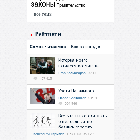
законы
Правительство
все темы →
Рейтинги
Самое читаемое
Все за сегодня
История моего
пятидесятисемитства
Егор Холмогоров
02:14
407 815
Уроки Навального
Павел Святенков
01:14
364 546
Всё, что вы хотели знать
о педофилии, но
боялись спросить
Константин Крылов
11:30
359 255