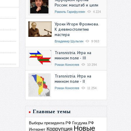
России: масштаб и цели
Рамиль Гарифуллин
4 224
Уроки Игоря Фроянова.
К девяностолетию
мастера
Владимир Шульгин
9 063
Transnistria. Игра на
минном поле - III
Роман Коноплев
10 294
Transnistria. Игра на
минном поле - II
Роман Коноплев
11 254
Главные темы
Выборы президента РФ
Госдума РФ
Новые
Коррупция
Интернет