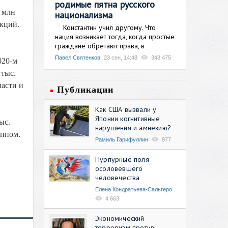
родимые пятна русского
 млн
национализма
кций.
Константин учил другому. Что
нация возникает тогда, когда простые
граждане обретают права, в
Павел Святенков
23 сен, 14:48
343 475
020-м
 тыс.
ласти и
Публикации
Как США вызвали у
Японии когнитивные
ыс.
нарушения и амнезию?
иппом.
Рамиль Гарифуллин
977
Пурпурные поля
осоловевшего
человечества
Елена Кондратьева-Сальгеро
4 663
Экономический
терроризм против