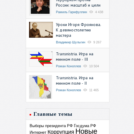
России: масштаб и цели
Рамиль Гарифуллин
4 438
Уроки Игоря Фроянова.
К девяностолетию
мастера
Владимир Шульгин
9 267
Transnistria. Игра на
минном поле - III
Роман Коноплев
10 504
Transnistria. Игра на
минном поле - II
Роман Коноплев
11 465
Главные темы
Выборы президента РФ
Госдума РФ
Новые
Коррупция
Интернет