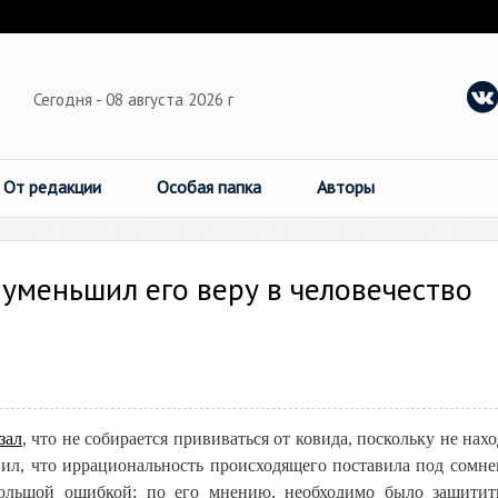
Сегодня - 08 августа 2026 г
От редакции
Особая папка
Авторы
 уменьшил его веру в человечество
зал
, что не собирается прививаться от ковида, поскольку не нах
явил, что иррациональность происходящего поставила под сомне
 большой ошибкой; по его мнению, необходимо было защити