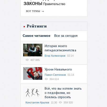
законы
Правительство
все темы →
Рейтинги
Самое читаемое
Все за сегодня
История моего
пятидесятисемитства
Егор Холмогоров
02:14
407 885
Уроки Навального
Павел Святенков
01:14
364 614
Всё, что вы хотели знать
о педофилии, но
боялись спросить
Константин Крылов
11:30
359 320