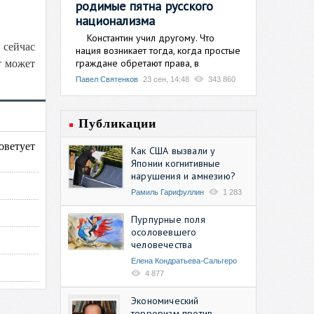
родимые пятна русского
национализма
Константин учил другому. Что
 сейчас
нация возникает тогда, когда простые
граждане обретают права, в
т может
Павел Святенков
23 сен, 14:48
343 860
Публикации
оветует
Как США вызвали у
Японии когнитивные
нарушения и амнезию?
Рамиль Гарифуллин
1 283
Пурпурные поля
осоловевшего
человечества
Елена Кондратьева-Сальгеро
4 877
Экономический
терроризм против