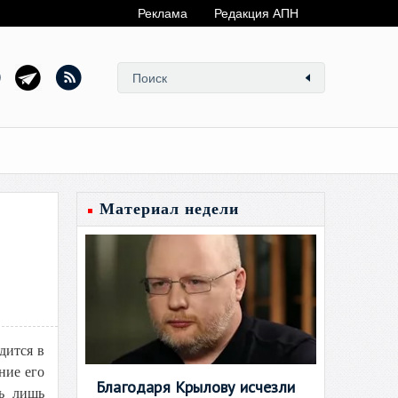
Реклама
Редакция АПН
Материал недели
одится в
ние его
Благодаря Крылову исчезли
ть лишь