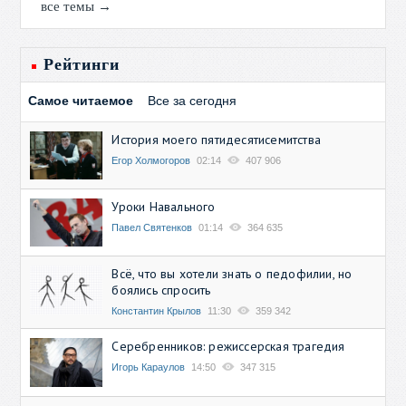
все темы →
Рейтинги
Самое читаемое
Все за сегодня
История моего пятидесятисемитства
Егор Холмогоров
02:14
407 906
Уроки Навального
Павел Святенков
01:14
364 635
Всё, что вы хотели знать о педофилии, но
боялись спросить
Константин Крылов
11:30
359 342
Серебренников: режиссерская трагедия
Игорь Караулов
14:50
347 315