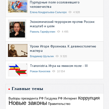
Пурпурные поля осоловевшего
человечества
Елена Кондратьева-Сальгеро
4 928
Экономический терроризм против России:
масштаб и цели
Рамиль Гарифуллин
4 495
Уроки Игоря Фроянова. К девяностолетию
мастера
Владимир Шульгин
9 320
Transnistria. Игра на минном поле - III
Роман Коноплев
10 554
Главные темы
Коррупция
Выборы президента РФ
Госдума РФ
Интернет
Новые законы
Правительство