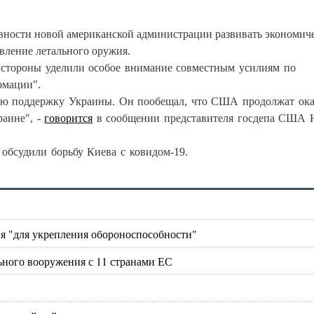
вности новой американской администрации развивать экономич
вление летального оружия.
"стороны уделили особое внимание совместным усилиям по
рмации".
ную поддержку Украины. Он пообещал, что США продолжат ока
аине", -
говорится
в сообщении представителя госдепа США 
бсудили борьбу Киева с ковидом-19.
я "для укрепления обороноспособности"
ьного вооружения с 11 странами ЕС