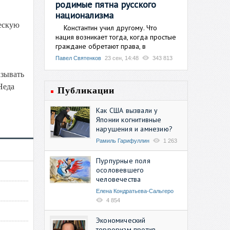
родимые пятна русского
национализма
ескую
Константин учил другому. Что
нация возникает тогда, когда простые
граждане обретают права, в
Павел Святенков
23 сен, 14:48
343 813
зывать
Неда
Публикации
Как США вызвали у
Японии когнитивные
нарушения и амнезию?
Рамиль Гарифуллин
1 263
Пурпурные поля
осоловевшего
человечества
Елена Кондратьева-Сальгеро
4 854
Экономический
терроризм против