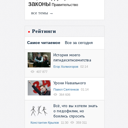
законы
Правительство
все темы →
Рейтинги
Самое читаемое
Все за сегодня
История моего
пятидесятисемитства
Егор Холмогоров
02:14
407 877
Уроки Навального
Павел Святенков
01:14
364 606
Всё, что вы хотели знать
о педофилии, но
боялись спросить
Константин Крылов
11:30
359 311