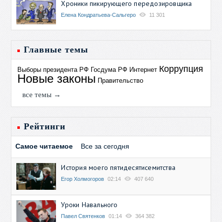
Хроники пикирующего передозировщика
Елена Кондратьева-Сальгеро
11 301
Главные темы
Коррупция
Выборы президента РФ
Госдума РФ
Интернет
Новые законы
Правительство
все темы →
Рейтинги
Самое читаемое
Все за сегодня
История моего пятидесятисемитства
Егор Холмогоров
02:14
407 640
Уроки Навального
Павел Святенков
01:14
364 382