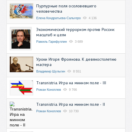
Пурпурные поля осоловевшего
человечества
Елена Кондратьева-Сальгеро
4 136
Экономический терроризм против России:
масштаб и цели
Рамиль Гарифуллин
3 689
Уроки Игоря Фроянова. К девяностолетию
мастера
Владимир Шульгин
8 551
Transnistria. Игра на минном поле - III
Роман Коноплев
9 766
Transnistria. Игра на минном поле - II
Роман Коноплев
10 730