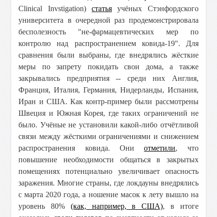
Clinical Invstigation)
статья
учёных Стэнфордского
университета в очередной раз продемонстрировала
бесполезность "не-фармацевтических мер по
контролю над распространением ковида-19". Для
сравнения были выбраны, где внедрялись жёсткие
меры по запрету покидать свои дома, а также
закрывались предприятия -- среди них Англия,
Франция, Италия, Германия, Нидерланды, Испания,
Иран и США. Как контр-пример были рассмотрены
Швеция и Южная Корея, где таких ограничений не
было. Учёные не установили какой-либо отчётливой
связи между жёсткими ограничениями и снижением
распространения ковида. Они
отметили
, что
повышение необходимости общаться в закрытых
помещениях потенциально увеличивает опасность
заражения. Многие страны, где локдауны внедрялись
с марта 2020 года, а ношение масок к лету вышло на
уровень 80%
(как, например, в США)
, в итоге