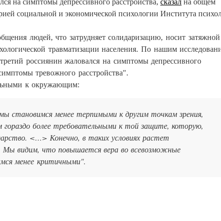
лся на симптомы депрессивного расстройства,
сказал
на общем
рией социальной и экономической психологии Института психо
общения людей, что затрудняет солидаризацию, носит затяжной
сихологической травматизации населения. По нашим исследован
 третий россиянин жаловался на симптомы депрессивного
 симптомы тревожного расстройства".
льными к окружающим:
 мы становимся менее терпимыми к другим точкам зрения,
м гораздо более требовательными к той защите, которую,
дарство. <…> Конечно, в таких условиях растет
 Мы видим, что повышается вера во всевозможные
имся менее критичными".