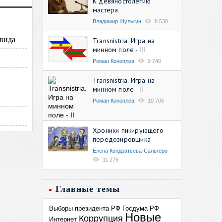
К девяностолетию
мастера
Владимир Шульгин
8 530
овида
Transnistria. Игра на
минном поле - III
Роман Коноплев
9 740
Transnistria. Игра на
минном поле - II
Роман Коноплев
10 705
Хроники пикирующего
передозировщика
Елена Кондратьева-Сальгеро
11 276
Главные темы
Выборы президента РФ
Госдума РФ
Новые
Коррупция
Интернет