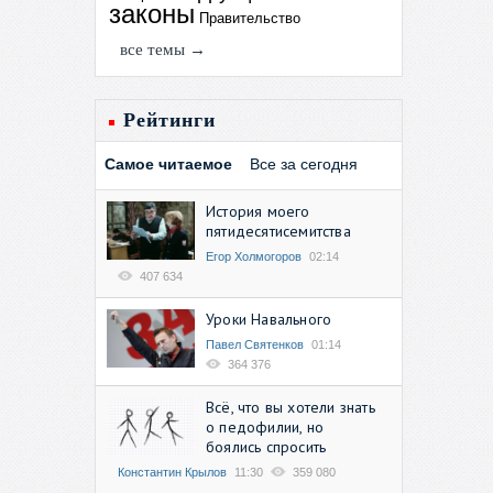
законы
Правительство
все темы →
Рейтинги
Самое читаемое
Все за сегодня
История моего
пятидесятисемитства
Егор Холмогоров
02:14
407 634
Уроки Навального
Павел Святенков
01:14
364 376
Всё, что вы хотели знать
о педофилии, но
боялись спросить
Константин Крылов
11:30
359 080