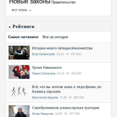
Новые законы
Правительство
все темы →
Рейтинги
Самое читаемое
Все за сегодня
История моего пятидесятисемитства
Егор Холмогоров
02:14
407 932
Уроки Навального
Павел Святенков
01:14
364 657
Всё, что вы хотели знать о педофилии, но
боялись спросить
Константин Крылов
11:30
359 366
Серебренников: режиссерская трагедия
Игорь Караулов
14:50
347 338