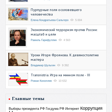
Пурпурные поля осоловевшего
человечества
Елена Кондратьева-Сальгеро
5 004
Экономический терроризм против России:
масштаб и цели
Рамиль Гарифуллин
4 563
Уроки Игоря Фроянова. К девяностолетию
мастера
Владимир Шульгин
9 392
Transnistria. Игра на минном поле - III
Роман Коноплев
10 632
Главные темы
Коррупция
Выборы президента РФ
Госдума РФ
Интернет