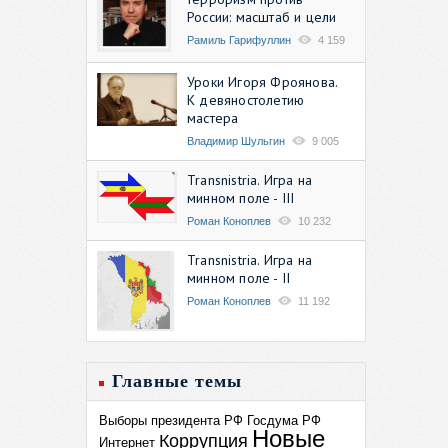
России: масштаб и цели
Рамиль Гарифуллин
4 159
Уроки Игоря Фроянова.
К девяностолетию
мастера
Владимир Шульгин
9 005
Transnistria. Игра на
минном поле - III
Роман Коноплев
10 232
Transnistria. Игра на
минном поле - II
Роман Коноплев
11 192
Главные темы
Выборы президента РФ
Госдума РФ
Новые
Коррупция
Интернет