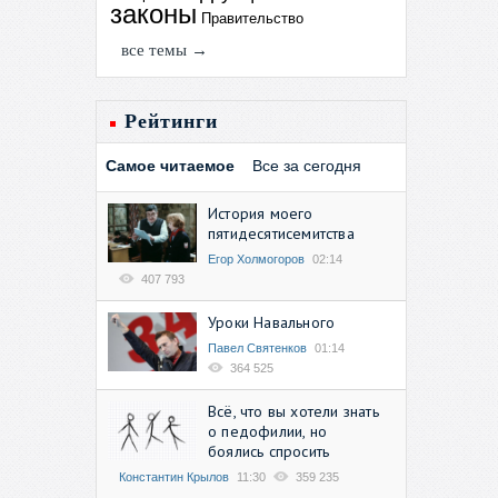
законы
Правительство
все темы →
Рейтинги
Самое читаемое
Все за сегодня
История моего
пятидесятисемитства
Егор Холмогоров
02:14
407 793
Уроки Навального
Павел Святенков
01:14
364 525
Всё, что вы хотели знать
о педофилии, но
боялись спросить
Константин Крылов
11:30
359 235