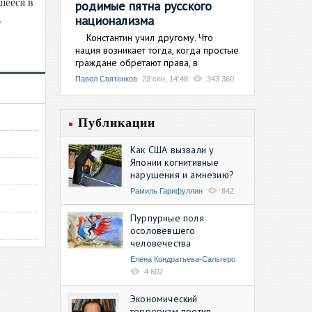
шееся в
родимые пятна русского
национализма
.
Константин учил другому. Что
нация возникает тогда, когда простые
граждане обретают права, в
Павел Святенков
23 сен, 14:48
343 360
Публикации
Как США вызвали у
Японии когнитивные
нарушения и амнезию?
Рамиль Гарифуллин
842
Пурпурные поля
осоловевшего
человечества
Елена Кондратьева-Сальгеро
4 602
Экономический
терроризм против