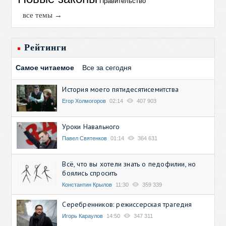
Правительство
все темы →
Рейтинги
Самое читаемое
Все за сегодня
История моего пятидесятисемитства
Егор Холмогоров
02:14
407 903
Уроки Навального
Павел Святенков
01:14
364 631
Всё, что вы хотели знать о педофилии, но
боялись спросить
Константин Крылов
11:30
359 339
Серебренников: режиссерская трагедия
Игорь Караулов
14:50
347 311