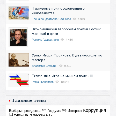
Пурпурные поля осоловевшего
человечества
Елена Кондратьева-Сальгеро
4 919
Экономический терроризм против России:
масштаб и цели
Рамиль Гарифуллин
4 486
Уроки Игоря Фроянова. К девяностолетию
мастера
Владимир Шульгин
9 310
Transnistria. Игра на минном поле - III
Роман Коноплев
10 546
Главные темы
Коррупция
Выборы президента РФ
Госдума РФ
Интернет
Новые законы