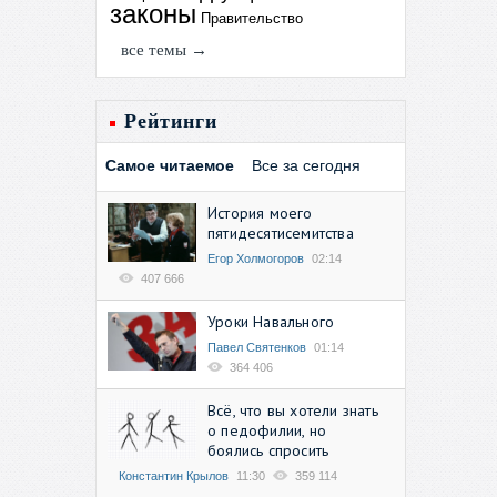
законы
Правительство
все темы →
Рейтинги
Самое читаемое
Все за сегодня
История моего
пятидесятисемитства
Егор Холмогоров
02:14
407 666
Уроки Навального
Павел Святенков
01:14
364 406
Всё, что вы хотели знать
о педофилии, но
боялись спросить
Константин Крылов
11:30
359 114