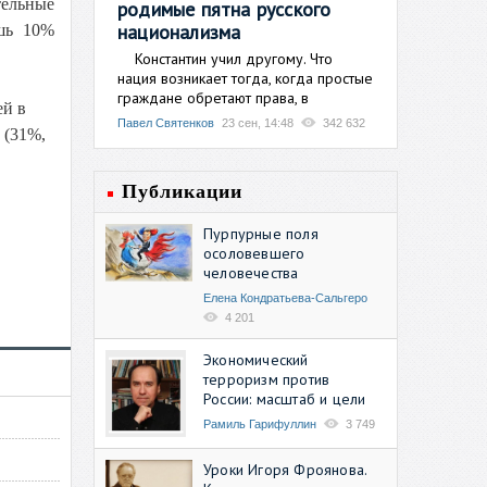
тельные
родимые пятна русского
национализма
ишь 10%
Константин учил другому. Что
нация возникает тогда, когда простые
граждане обретают права, в
ей в
Павел Святенков
23 сен, 14:48
342 632
 (31%,
Публикации
Пурпурные поля
осоловевшего
человечества
Елена Кондратьева-Сальгеро
4 201
Экономический
терроризм против
России: масштаб и цели
Рамиль Гарифуллин
3 749
Уроки Игоря Фроянова.