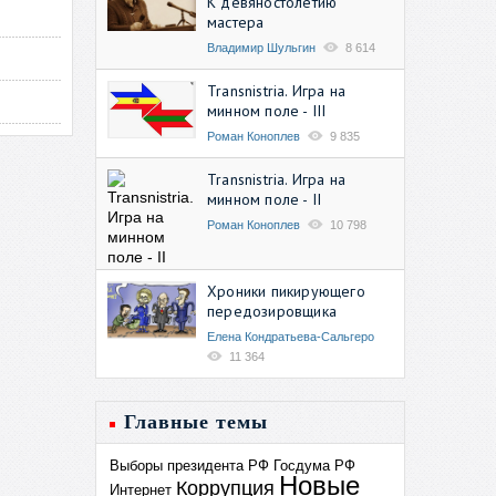
К девяностолетию
мастера
Владимир Шульгин
8 614
Transnistria. Игра на
минном поле - III
Роман Коноплев
9 835
Transnistria. Игра на
минном поле - II
Роман Коноплев
10 798
Хроники пикирующего
передозировщика
Елена Кондратьева-Сальгеро
11 364
Главные темы
Выборы президента РФ
Госдума РФ
Новые
Коррупция
Интернет