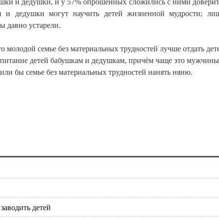
ушки и дедушки, и у 57% опрошенных сложились с ними довери
и и дедушки могут научить детей жизненной мудрости; л
ы давно устарели.
то молодой семье без материальных трудностей лучше отдать дет
спитание детей бабушкам и дедушкам, причём чаще это мужчины
жили бы семье без материальных трудностей нанять няню.
 заводить детей