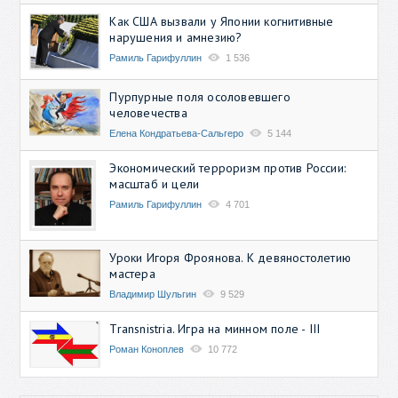
Как США вызвали у Японии когнитивные
нарушения и амнезию?
Рамиль Гарифуллин
1 536
Пурпурные поля осоловевшего
человечества
Елена Кондратьева-Сальгеро
5 144
Экономический терроризм против России:
масштаб и цели
Рамиль Гарифуллин
4 701
Уроки Игоря Фроянова. К девяностолетию
мастера
Владимир Шульгин
9 529
Transnistria. Игра на минном поле - III
Роман Коноплев
10 772