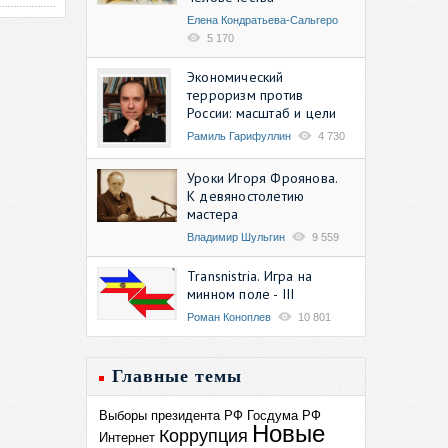
Елена Кондратьева-Сальгеро
5 170
Экономический
терроризм против
России: масштаб и цели
Рамиль Гарифуллин
4 730
Уроки Игоря Фроянова.
К девяностолетию
мастера
Владимир Шульгин
9 559
Transnistria. Игра на
минном поле - III
Роман Коноплев
10 801
Главные темы
Выборы президента РФ
Госдума РФ
Новые
Коррупция
Интернет