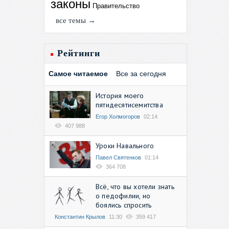
законы
Правительство
все темы →
Рейтинги
Самое читаемое
Все за сегодня
История моего
пятидесятисемитства
Егор Холмогоров
02:14
407 988
Уроки Навального
Павел Святенков
01:14
364 708
Всё, что вы хотели знать
о педофилии, но
боялись спросить
Константин Крылов
11:30
359 417