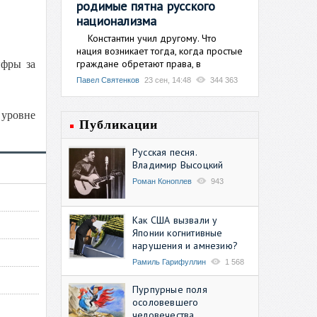
родимые пятна русского
национализма
Константин учил другому. Что
нация возникает тогда, когда простые
граждане обретают права, в
ифры за
Павел Святенков
23 сен, 14:48
344 363
 уровне
Публикации
Русская песня.
Владимир Высоцкий
Роман Коноплев
943
Как США вызвали у
Японии когнитивные
нарушения и амнезию?
Рамиль Гарифуллин
1 568
Пурпурные поля
осоловевшего
человечества