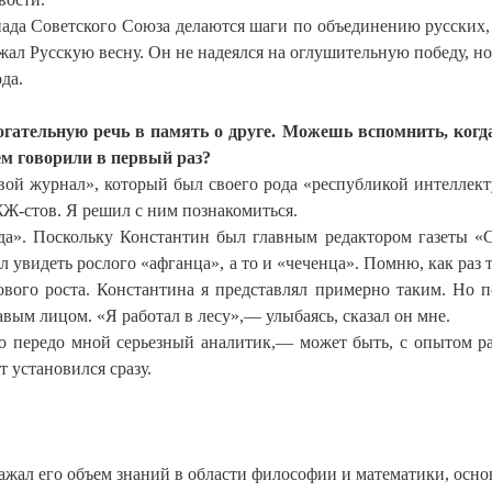
пада Советского Союза делаются шаги по объединению русских,
ал Русскую весну. Он не надеялся на оглушительную победу, но
да.
огательную речь в память о друге. Можешь вспомнить, когд
ем говорили в первый раз?
ой журнал», который был своего рода «республикой интеллект
-стов. Я решил с ним познакомиться.
ода». Поскольку Константин был главным редактором газеты «
увидеть рослого «афганца», а то и «чеченца». Помню, как раз т
вого роста. Константина я представлял примерно таким. Но 
вым лицом. «Я работал в лесу»,— улыбаясь, сказал он мне.
что передо мной серьезный аналитик,— может быть, с опытом р
 установился сразу.
жал его объем знаний в области философии и математики, осн