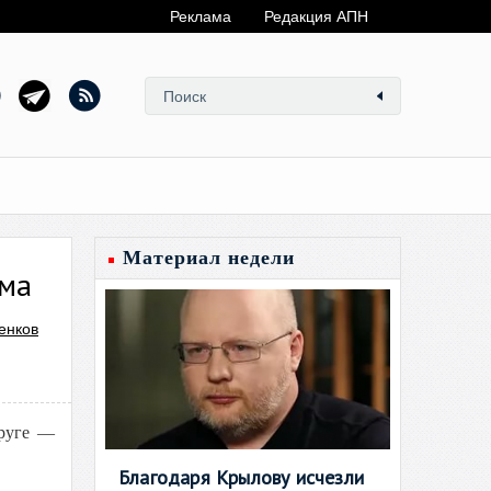
Реклама
Редакция АПН
Материал недели
зма
енков
руге —
Благодаря Крылову исчезли