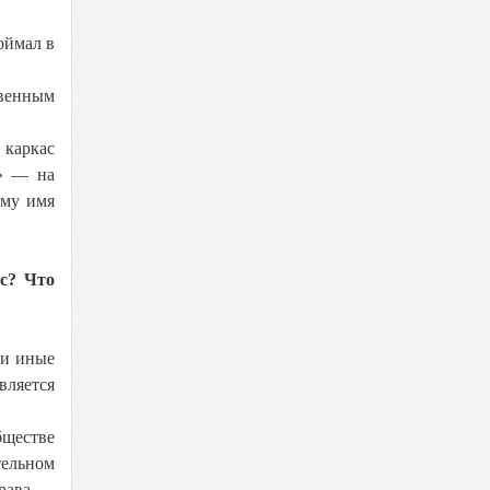
оймал в
твенным
 каркас
е» — на
ому имя
ес? Что
ли иные
вляется
бществе
тельном
Права —