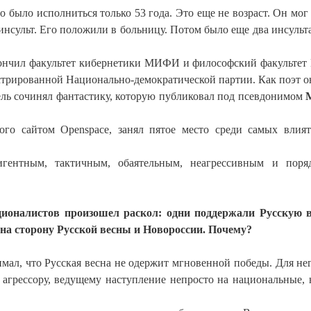
 было исполниться только 53 года. Это еще не возраст. Он мог
инсульт. Его положили в больницу. Потом было еще два инсульта
ончил факультет кибернетики МИФИ и философский факультет
истрированной Национально-демократической партии. Как поэт о
тель сочинял фантастику, которую публиковал под псевдонимом
ного сайтом Openspace, занял пятое место среди самых влия
ентным, тактичным, обаятельным, неагрессивным и поря
ационалистов произошел раскол: одни поддержали Русскую в
 на сторону Русской весны и Новороссии. Почему?
мал, что Русская весна не одержит мгновенной победы. Для не
 агрессору, ведущему наступление непросто на национальные, 