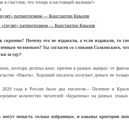
 я счастлив, что теперь я настоящий мальчик!»
и.
грузят» патриотизмом — Константин Крылов
к скромно? Почему его не издавали, а если издавали, то г
ичным человеком? Ты согласен со словами Галковского, чт
ки за еду?
ное, полтора десятка книг, причем в разных жанрах: от фанта
льстве «Ракета». Хороший писатель получает деньги не только 
ло 2020 года в России было два писателя— Пелевин и Крыл
огромное количество читателей «Буратины» на разных этажах
да могут попасть только избранные, и каковы критерии по