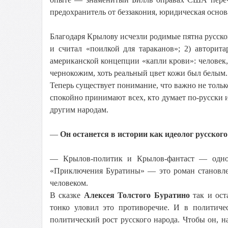
предохранитель от беззакония, юридическая основ
Благодаря Крылову исчезли родимые пятна русско
и считал «поилкой для тараканов»; 2) авторит
американской концепции «капли крови»: человек,
чернокожим, хоть реальный цвет кожи был белым.
Теперь существует понимание, что важно не толь
спокойно принимают всех, кто думает по-русски и
другим народам.
—
Он останется в истории как идеолог русско
— Крылов-политик и Крылов-фантаст — одно ц
«Приключения Буратины» — это роман становле
человеком.
В сказке
Алексея Толстого
Буратино
так и ост
тонко уловил это противоречие. И в политиче
политический рост русского народа. Чтобы он, 