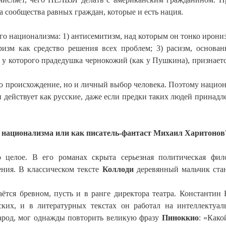
а сообщества равных граждан, которые и есть нация.
го национализма: 1) антисемитизм, над которым он тонко ирони
аризм как средство решения всех проблем; 3) расизм, основа
 у которого прадедушка чернокожий (как у Пушкина), признает
ко происхождение, но и личный выбор человека. Поэтому нацио
 действует как русские, даже если предки таких людей принадл
го национализма или как писатель-фантаст Михаил Харитонов
елое. В его романах скрыта серьезная политическая фил
ния. В классическом тексте
Коллоди
деревянный мальчик ста
аётся бревном, пусть и в ранге директора театра. Константин
ских, и в литературных текстах он работал на интеллектуа
народ, мог однажды повторить великую фразу
Пиноккио
: «Како