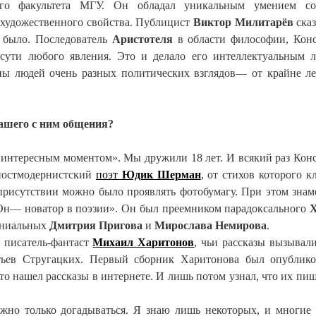
 факультета МГУ. Он обладал уникальным умением соз
и художественного свойства. Публицист
Виктор Милитарёв
ска
 было. Последователь
Аристотеля
в области философии, Кон
 сути любого явления. Это и делало его интеллектуальным 
ны людей очень разных политических взглядов— от крайне л
ашего с ним общения?
 «интересным моментом». Мы дружили 18 лет. И всякий раз Кон
 постмодернистский
поэт
Юдик Шерман
, от стихов которого к
 присутствии можно было проявлять фотобумагу. При этом зна
«Он— новатор в поэзии». Он был преемником парадоксального
ениальных
Дмитрия Пригова
и
Мирослава Немирова
.
 писатель-фантаст
Михаил Харитонов
, чьи рассказы вызывал
атьев Стругацких. Первый сборник Харитонова был опублик
то нашел рассказы в интернете. И лишь потом узнал, что их пиш
жно только догадываться. Я знаю лишь некоторых, и многие