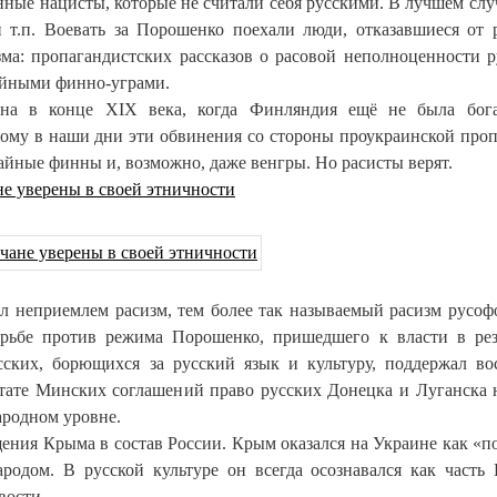
ные нацисты, которые не считали себя русскими. В лучшем слу
и т.п. Воевать за Порошенко поехали люди, отказавшиеся от 
ма: пропагандистских рассказов о расовой неполноценности р
тайными финно-уграми.
дана в конце XIX века, когда Финляндия ещё не была бог
тому в наши дни эти обвинения со стороны проукраинской про
айные финны и, возможно, даже венгры. Но расисты верят.
не уверены в своей этничности
л неприемлем расизм, тем более так называемый расизм русоф
рьбе против режима Порошенко, пришедшего к власти в рез
сских, борющихся за русский язык и культуру, поддержал во
ьтате Минских соглашений право русских Донецка и Луганска 
ародном уровне.
ения Крыма в состав России. Крым оказался на Украине как «п
родом. В русской культуре он всегда осознавался как часть 
вости.