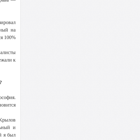
зировал
нный на
ся 100%
налисты
ежали к
?
ософия.
новится
 Крылов
льный и
й я был