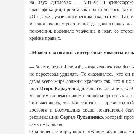
на двух дипломах — МИФИ и философского
классификации, причем как политического, так 
«Он даже думает логическим квадратом». Так и
мыслил очень строго и всегда докапывался до
поколения, вызывало уважение к нему со сторо
крайне правых.
- Можешь вспомнить интересные моменты из в
— Знаете, редкий случай, когда человек сам был
не переставал удивлять. То оказывалось, что он
дамы всего мира должны краснеть так, что в их
поэт
Игорь Караулов
однажды сказал мне так: 
младшим современником неполиткорректных и г
То выяснялось, что Константин — превосходный
восторга и возмущения среди почитателей бр
рекомендации
Сергея Лукьяненко
, который прос
самый» Крылов.
О количестве виртуалов в «Живом журнале» мо