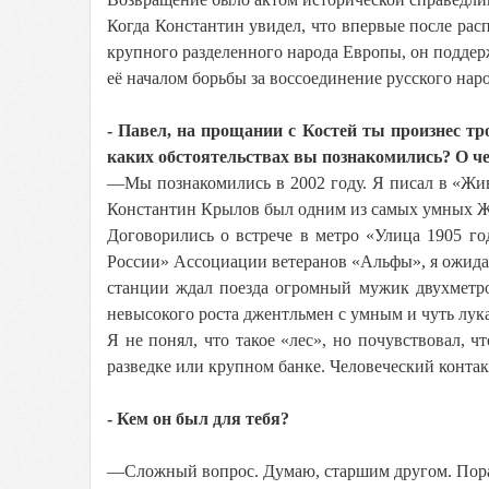
Когда Константин увидел, что впервые после рас
крупного разделенного народа Европы, он поддерж
её началом борьбы за воссоединение русского наро
- Павел, на прощании с Костей ты произнес тр
каких обстоятельствах вы познакомились? О ч
—Мы познакомились в 2002 году. Я писал в «Жив
Константин Крылов был одним из самых умных ЖЖ
Договорились о встрече в метро «Улица 1905 г
России» Ассоциации ветеранов «Альфы», я ожидал 
станции ждал поезда огромный мужик двухметро
невысокого роста джентльмен с умным и чуть лука
Я не понял, что такое «лес», но почувствовал, 
разведке или крупном банке. Человеческий контакт
- Кем он был для тебя?
—Сложный вопрос. Думаю, старшим другом. Пора