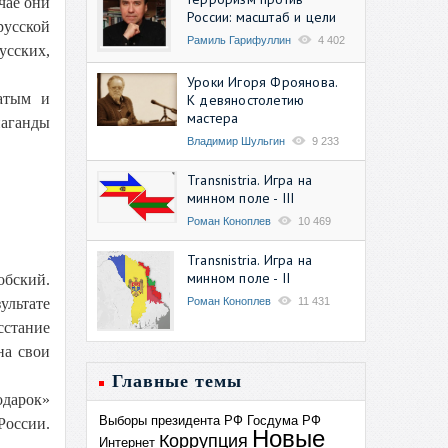
чае они
России: масштаб и цели
русской
Рамиль Гарифуллин
4 402
усских,
Уроки Игоря Фроянова.
атым и
К девяностолетию
мастера
паганды
Владимир Шульгин
9 233
Transnistria. Игра на
минном поле - III
Роман Коноплев
10 469
Transnistria. Игра на
минном поле - II
обский.
Роман Коноплев
11 431
ультате
сстание
на свои
Главные темы
одарок»
Выборы президента РФ
Госдума РФ
России.
Новые
Коррупция
Интернет