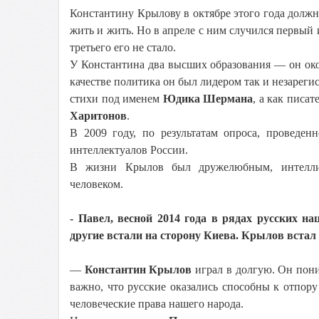
Константину Крылову в октябре этого года должно
жить и жить. Но в апреле с ним случился первый 
третьего его не стало.
У Константина два высших образования — он ок
качестве политика он был лидером так и незарег
стихи под именем
Юдика Шермана
, а как писа
Харитонов
.
В 2009 году, по результатам опроса, проведен
интеллектуалов России.
В жизни Крылов был дружелюбным, интеллиг
человеком.
- Павел, весной 2014 года в рядах русских н
другие встали на сторону Киева. Крылов встал
—
Константин Крылов
играл в долгую. Он пони
важно, что русские оказались способны к отпору
человеческие права нашего народа.