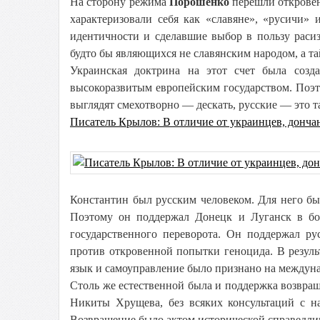
На сторону режима
Порошенко
перешли откровен
характеризовали себя как «славяне», «русичи» 
идентичности и сделавшие выбор в пользу расиз
будто бы являющихся не славянским народом, а 
Украинская доктрина на этот счет была соз
высокоразвитым европейским государством. Поэ
выглядят смехотворно — дескать, русские — это т
Писатель Крылов: В отличие от украинцев, донча
Константин был русским человеком. Для него бы
Поэтому он поддержал Донецк и Луганск в бо
государственного переворота. Он поддержал ру
против откровенной попытки геноцида. В резул
язык и самоуправление было признано на междун
Столь же естественной была и поддержка возвращ
Никиты Хрущева, без всяких консультаций с на
Возвращение было актом исторической справедли