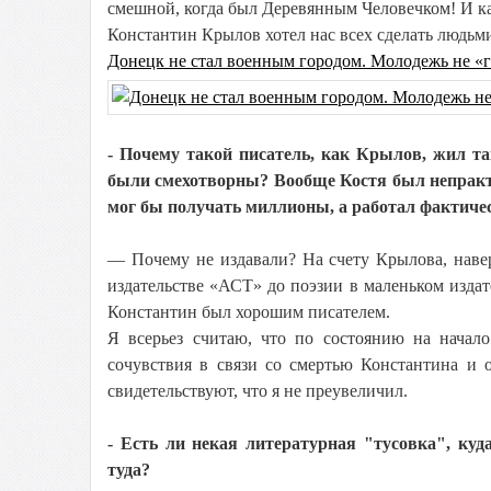
смешной, когда был Деревянным Человечком! И как
Константин Крылов хотел нас всех сделать людьм
Донецк не стал военным городом. Молодежь не «
- Почему такой писатель, как Крылов, жил та
были смехотворны? Вообще Костя был непракт
мог бы получать миллионы, а работал фактичес
— Почему не издавали? На счету Крылова, навер
издательстве «АСТ» до поэзии в маленьком издате
Константин был хорошим писателем.
Я всерьез считаю, что по состоянию на нача
сочувствия в связи со смертью Константина и 
свидетельствуют, что я не преувеличил.
- Есть ли некая литературная "тусовка", ку
туда?