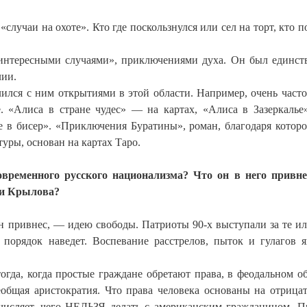
случаи на охоте». Кто где поскользнулся или сел на торт, кто п
«интересными случаями», приключениями духа. Он был единс
лии.
ился с ним открытиями в этой области. Например, очень часто
. «Алиса в стране чудес» — на картах, «Алиса в Зазеркаль
 в бисер». «Приключения Буратины», роман, благодаря котор
уры, основан на картах Таро.
современного русского национализма? Что он в него привн
ии Крылова?
он привнес, — идею свободы. Патриоты 90-х выступали за те и
, порядок наведет. Воспевание расстрелов, пыток и гулагов я
огда, когда простые граждане обретают права, в феодальном о
общая аристократия. Что права человека основаны на отрица
исляет, чего НЕЛЬЗЯ делать с американским гражданином. 