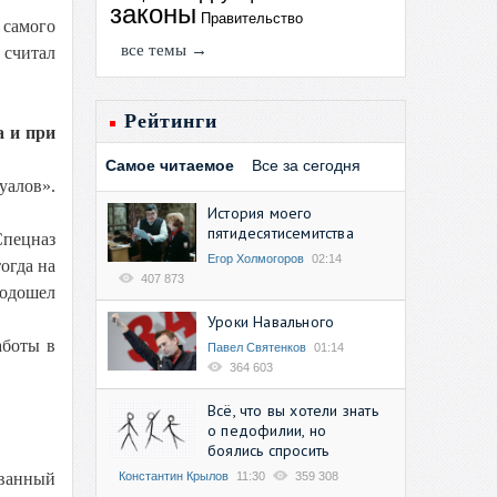
законы
Правительство
 самого
все темы →
 считал
Рейтинги
а и при
Самое читаемое
Все за сегодня
уалов».
История моего
пятидесятисемитства
Спецназ
Егор Холмогоров
02:14
огда на
407 873
подошел
Уроки Навального
аботы в
Павел Святенков
01:14
364 603
Всё, что вы хотели знать
о педофилии, но
боялись спросить
Константин Крылов
11:30
359 308
ованный