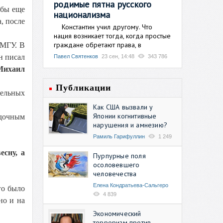
родимые пятна русского
 бы еще
национализма
, после
Константин учил другому. Что
нация возникает тогда, когда простые
граждане обретают права, в
 МГУ. В
н писал
Павел Святенков
23 сен, 14:48
343 786
Михаил
Публикации
тельных
Как США вызвали у
Японии когнитивные
дочным
нарушения и амнезию?
Рамиль Гарифуллин
1 249
есну, а
Пурпурные поля
осоловевшего
человечества
Елена Кондратьева-Сальгеро
го было
4 839
но и на
Экономический
терроризм против