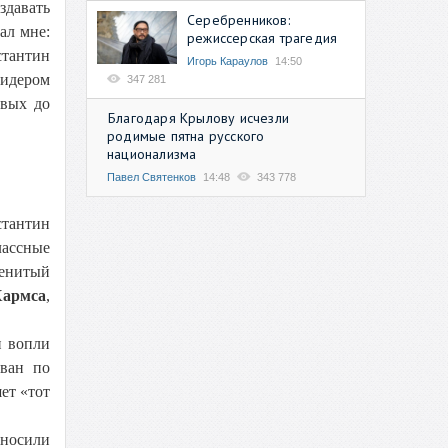
давать
Серебренников:
зал мне:
режиссерская трагедия
стантин
Игорь Караулов
14:50
лидером
347 281
евых до
Благодаря Крылову исчезли
родимые пятна русского
национализма
Павел Святенков
14:48
343 778
стантин
лассные
менитый
Хармса
,
и вопли
ован по
ет «тот
 носили