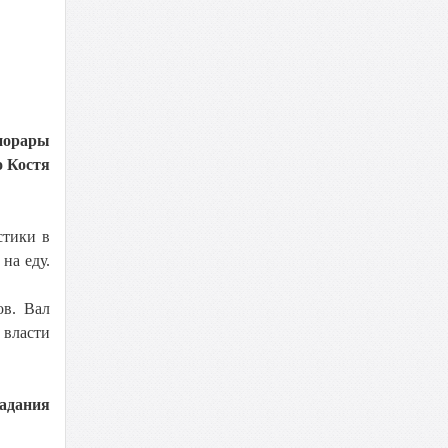
онорары
о Костя
стики в
на еду.
ов. Вал
 власти
падания