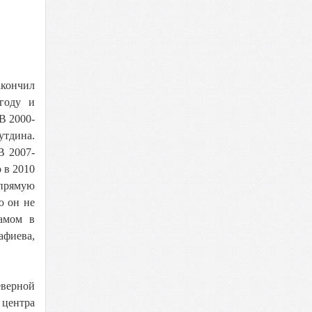
акончил
году и
В 2000-
утдина.
В 2007-
 в 2010
апрямую
ю он не
амом в
афиева,
еверной
 центра