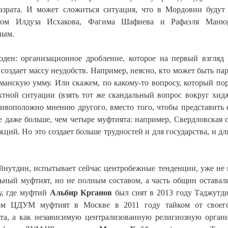
азрата. И может сложиться ситуация, что в Мордовии будут
ством Илдуза Исхакова, Фагима Шафиева и Рафаэля Маню
иным.
ден: организационное дробление, которое на первый взгляд 
создает массу неудобств. Например, неясно, кто может быть па
ьманскую умму. Или скажем, по какому-то вопросу, который по
ктной ситуации (взять тот же скандальный вопрос вокруг хид
тивоположно мнению другого, вместо того, чтобы представить
е даже больше, чем четыре муфтията: например, Свердловская о
ий. Но это создает больше трудностей и для государства, и дл
айнутдин, испытывает сейчас центробежные тенденции, уже не
льный муфтият, но не полным составом, а часть общин оставал
, где муфтий
Альбир Крганов
был снят в 2013 году Таджутд
алом ЦДУМ муфтият в Москве в 2011 году тайком от своег
ата, а как независимую централизованную религиозную орган