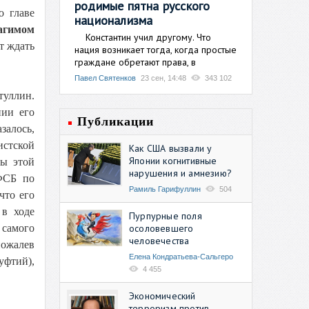
родимые пятна русского
о главе
национализма
агимом
Константин учил другому. Что
т ждать
нация возникает тогда, когда простые
граждане обретают права, в
Павел Святенков
23 сен, 14:48
343 102
туллин.
нии его
Публикации
залось,
истской
Как США вызвали у
Японии когнитивные
ры этой
нарушения и амнезию?
УФСБ по
Рамиль Гарифуллин
504
что его
 в ходе
Пурпурные поля
осоловевшего
 самого
человечества
ожалев
Елена Кондратьева-Сальгеро
уфтий),
4 455
Экономический
терроризм против