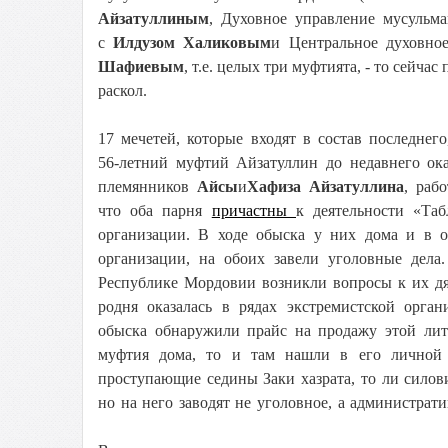
Айзатуллиным
, Духовное управление мусульм
с
Илдузом Халиковым
и Центральное духовно
Шафиевым
, т.е. целых три муфтията, - то сей
раскол.
17 мечетей, которые входят в состав последнего
56-летний муфтий Айзатуллин до недавнего ока
племянников
Айсы
и
Хафиза Айзатуллина
, раб
что оба парня
причастны
к деятельности «Та
организации. В ходе обыска у них дома и в о
организации, на обоих завели уголовные дел
Республике Мордовии возникли вопросы к их дя
родня оказалась в рядах экстремистской орг
обыска обнаружили прайс на продажу этой лит
муфтия дома, то и там нашли в его личной 
проступающие седины Заки хазрата, то ли силови
но на него заводят не уголовное, а администрати