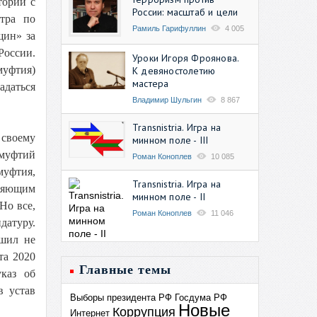
тории с
России: масштаб и цели
тра по
Рамиль Гарифуллин
4 005
щин» за
России.
Уроки Игоря Фроянова.
муфтия)
К девяностолетию
мастера
адаться
Владимир Шульгин
8 867
Transnistria. Игра на
 своему
минном поле - III
муфтий
Роман Коноплев
10 085
муфтия,
Transnistria. Игра на
лняющим
минном поле - II
Но все,
Роман Коноплев
11 046
датуру.
ешил не
та 2020
Главные темы
каз об
в устав
Выборы президента РФ
Госдума РФ
Новые
Коррупция
Интернет