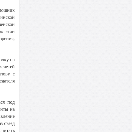
омощник
инской
зенской
ую этой
зрения,
очку на
мечетей
нтюру с
едателя
ся под
енты на
авление
з съезд
считать