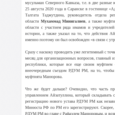
мусульман Северного Кавказа, т.е. в две разные 
25 августа 2020 года в Саранске в гостинице «
Талгата Таджутдина, руководитель отдела р
области
Мухаммад Минигалиев
, а также муфт
области с участием ряда имамов и учредителе
истории, а также указал на то, что действия 
именно поэтому он был освобожден «в связи с утр
Сразу с наскоку проводить уже легитимный с точк
месяц для организационных вопросов, главный из
республики, которые все еще своим муфтием 
внеочередным съездом РДУМ РМ, на то, чтобы
муфтията Манюрова.
Что же будет дальше? Очевидно, что часть 
управлением Айзатуллина, который складывать с
регистрацию нового устава РДУМ РМ как незави
Минюста РФ по РМ его зарегистрируют. Скорее, 
РДУМ РМ во главе с Рафаэлем Манюровым, и возни