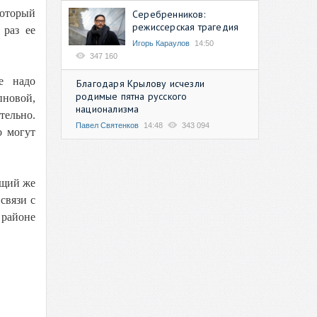
который
Серебренников:
режиссерская трагедия
 раз ее
Игорь Караулов
14:50
347 160
е надо
Благодаря Крылову исчезли
родимые пятна русского
пновой,
национализма
тельно.
Павел Святенков
14:48
343 094
о могут
ющий же
связи с
 районе