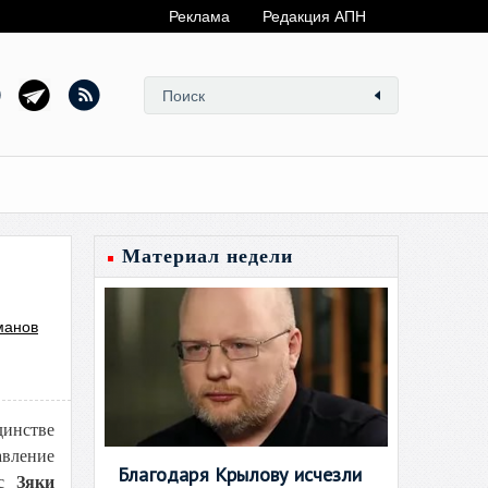
Реклама
Редакция АПН
Материал недели
манов
динстве
авление
Благодаря Крылову исчезли
 с
Зяки