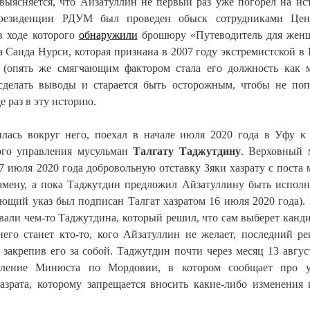
выясняется, что Айзатуллин не первый раз уже погорел на ис
в резиденции РДУМ был проведен обыск сотрудниками Цен
 ходе которого
обнаружили
брошюру «Путеводитель для жен
 Саида Нурси, которая признана в 2007 году экстремистской в 
 (опять же смягчающим фактором стала его должность как 
делать выводы и старается быть осторожным, чтобы не поп
е раз в эту историю.
илась вокруг него, поехал в начале июля 2020 года в Уфу к
ного управления мусульман
Талгату Таджутдину
. Верховный 
7 июля 2020 года добровольную отставку Зяки хазрату с поста 
замену, а пока Таджутдин предложил Айзатуллину быть испо
ющий указ был подписан Талгат хазратом 16 июля 2020 года). 
аивали чем-то Таджутдина, который решил, что сам выберет канди
него станет кто-то, кого Айзатуллин не желает, последний р
закрепив его за собой. Таджутдин почти через месяц 13 авгус
вление Минюста по Мордовии, в котором сообщает про у
зрата, которому запрещается вносить какие-либо изменения 