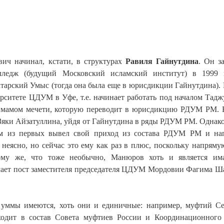
вич начинал, кстати, в структурах
Равиля Гайнутдина
. Он з
ледж (будущий Московский исламский институт) в 1999 
атарский Умыс (тогда она была еще в юрисдикции Гайнутдина). 
ерситете ЦДУМ в Уфе, т.е. начинает работать под началом Тадж
имамом мечети, которую переводит в юрисдикцию РДУМ РМ. 
 Зяки Айзатуллина, уйдя от Гайнутдина в ряды РДУМ РМ. Однако
ним из первых вывел свой приход из состава РДУМ РМ и н
неясно, но сейчас это ему как раз в плюс, поскольку напряму
тому же, что тоже необычно, Манюров хоть и является им
ает пост заместителя председателя ЦДУМ Мордовии Фагима Ш
 уммы имеются, хоть они и единичные: например, муфтий С
ходит в состав Совета муфтиев России и Координационного