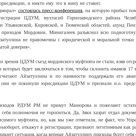
юрисдикции, и никто ему это в вину не ставит.
Адмирал»
состоялась пресс-конференция
, на которую прибыл п
егистрации ЦДУМ, мухтасиб Горнозаводского района Челяб
ии Ульяновской, Кировской, и Тюменской областей, ахунд Пен
й приходов Мордовии. Минигалеев разъяснил всю подноготн
Айзатуллина не правомочны с юридической и моральной точки 
атой доверия».
и зрения ЦДУМ съезд мордовского муфтията не стали, взяв отср
 которых будет заключаться в том, чтобы склонить имамов 17 
считают Айзатуллина и по наивности поддержали его ава
 они не покинули юрисдикции ЦДУМ и признали и.о. предс
приходов РДУМ РМ не примут Манюрова и пожелают остать
 себя полномочия не торопиться. Да, Зяки хазрат отдал докум
симого муфтията, но, как мы уже отметили, не факт, что Упр
наоборот, откажут в регистрации, признают легитимным как ра
кнет ситуация, когда верные Айзатуллину приходы будут себя 