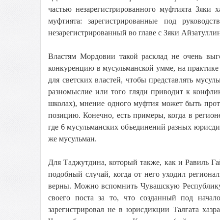
частью незарегистрированного муфтията Зяки х
муфтията: зарегистрированные под руковод
незарегистрированный во главе с Зяки Айзатулл
Властям Мордовии такой расклад не очень выго
конкуренцию в мусульманской умме, на практике 
для светских властей, чтобы представлять мусул
разномыслие или того гляди приводит к конфли
школах), мнение одного муфтия может быть про
позицию. Конечно, есть примеры, когда в регион
где 6 мусульманских объединений разных юрисдикц
же мусульман.
Для Таджутдина, который также, как и Равиль Г
подобный случай, когда от него уходил региона
верны. Можно вспомнить Чувашскую Республику
своего поста за то, что созданный под нач
зарегистрировал не в юрисдикции Талгата хазр