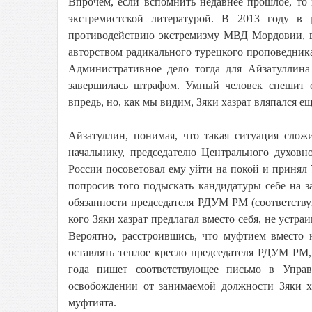
Впрочем, если вспомнить недавнее прошлое, то 
экстремистской литературой. В 2013 году 
противодействию экстремизму МВД Мордовии, в
авторством радикального турецкого проповедника
Административное дело тогда для Айзатуллина
завершилась штрафом. Умный человек спешит с
впредь, но, как мы видим, Зяки хазрат вляпался ещ
Айзатуллин, понимая, что такая ситуация слож
начальнику, председателю Центрального духов
России посоветовал ему уйти на покой и принял 
попросив того подыскать кандидатуры себе на 
обязанности председателя РДУМ РМ (соответству
кого Зяки хазрат предлагал вместо себя, не устр
Вероятно, расстроившись, что муфтием вместо 
оставлять теплое кресло председателя РДУМ РМ, 
года пишет соответствующее письмо в Упра
освобождении от занимаемой должности Зяки ха
муфтията.