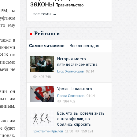
законы
Правительство
 РМ, на
все темы →
муфтием
что ему
Рейтинги
также в
Самое читаемое
Все за сегодня
альными
 ФСБ по
История моего
 письмо
пятидесятисемитства
ъезд не
Егор Холмогоров
02:14
407 748
Уроки Навального
вии он
Павел Святенков
01:14
нных им
364 482
ранным,
Всё, что вы хотели знать
о педофилии, но
было им
боялись спросить
е будет
Константин Крылов
11:30
359 191
гионах.