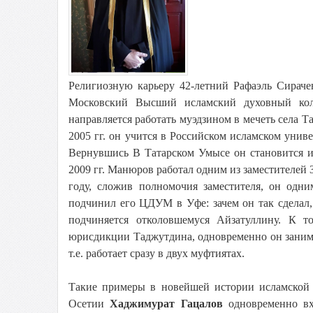
Религиозную карьеру 42-летний Рафаэль Сираче
Московский Высший исламский духовный кол
направляется работать муэдзином в мечеть села Т
2005 гг. он учится в Российском исламском унив
Вернувшись В Татарском Умысе он становится 
2009 гг. Манюров работал одним из заместителей
году, сложив полномочия заместителя, он од
подчинил его ЦДУМ в Уфе: зачем он так сделал, 
подчиняется отколовшемуся Айзатуллину. К 
юрисдикции Таджутдина, одновременно он заним
т.е. работает сразу в двух муфтиятах.
Такие примеры в новейшей истории исламской
Осетии
Хаджимурат
Гацалов
одновременно в