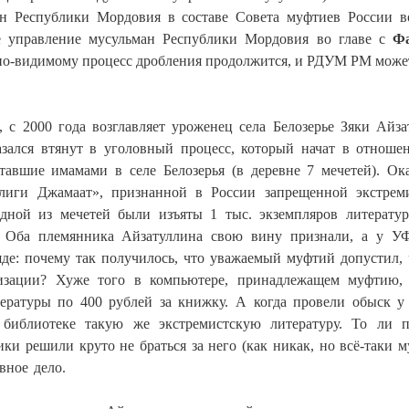
ан Республики Мордовия в составе Совета муфтиев России в
е управление мусульман Республики Мордовия во главе с
Ф
час по-видимому процесс дробления продолжится, и РДУМ РМ може
, с 2000 года возглавляет уроженец села Белозерье Зяки Айза
зался втянут в уголовный процесс, который начат в отноше
отавшие имамами в селе Белозерья (в деревне 7 мечетей). Ока
блиги Джамаат», признанной в России запрещенной экстрем
дной из мечетей были изъяты 1 тыс. экземпляров литерату
а. Оба племянника Айзатуллина свою вину признали, а у 
де: почему так получилось, что уважаемый муфтий допустил, 
анизации? Хуже того в компьютере, принадлежащем муфтию,
ературы по 400 рублей за книжку. А когда провели обыск у
библиотеке такую же экстремистскую литературу. То ли п
ки решили круто не браться за него (как никак, но всё-таки м
вное дело.