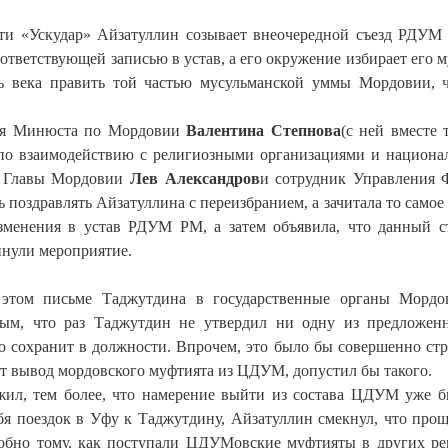
чети «Ускудар» Айзатуллин созывает внеочередной съезд РДУМ
ответствующей записью в устав, а его окружение избирает его 
ть века править той частью мусульманской уммы Мордовии, 
ния Минюста по Мордовии
Валентина Степнова
(с ней вместе 
по взаимодействию с религиозными организациями и национ
и Главы Мордовии
Лев Александров
и сотрудник Управления
ь поздравлять Айзатуллина с переизбранием, а зачитала то самое
зменения в устав РДУМ РМ, а затем объявила, что данный с
инули мероприятие.
 этом письме Таджутдина в государственные органы Мордо
нным, что раз Таджутдин не утвердил ни одну из предложе
ого сохранит в должности. Впрочем, это было бы совершенно ст
ит вывод мордовского муфтията из ЦДУМ, допустил бы такого.
олжил, тем более, что намерение выйти из состава ЦДУМ уже 
ебя поездок в Уфу к Таджутдину, Айзатуллин смекнул, что прощ
бно тому, как поступали ЦДУМовские муфтияты в других ре