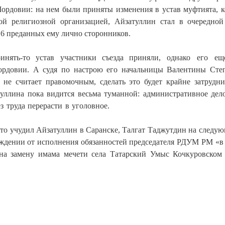
ордовии: на нем были приняты изменения в устав муфтията, 
ой религиозной организацией, Айзатуллин стал в очередной
 6 преданных ему лично сторонников.
нять-то устав участники съезда приняли, од
нако его ещ
ордовии. А судя по настрою его начальницы Валентины Сте
 не считает правомочным, сделать это будет крайне затрудни
туллина пока видится весьма туманной: административное дел
з труда перерасти в уголовное.
 что учудил Айзатуллин в Саранске, Талгат Таджутдин на следу
бождении от исполнения обязанностей председателя РДУМ РМ «в 
 на замену имама мечети села Татарский Умыс Кочкуровском