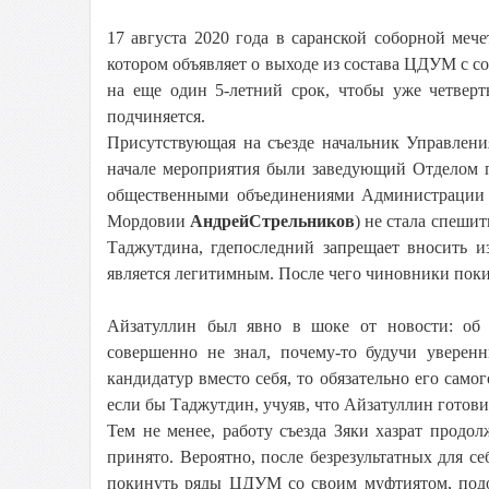
17 августа 2020 года в саранской соборной ме
котором объявляет о выходе из состава ЦДУМ с со
на еще один 5-летний срок, чтобы уже четвер
подчиняется.
Присутствующая на съезде начальник Управле
начале мероприятия были заведующий Отделом 
общественными объединениями Администраци
Мордовии
Андрей
Стрельников
) не стала спешит
Таджутдина, гдепоследний запрещает вносить и
является легитимным. После чего чиновники пок
Айзатуллин был явно в шоке от новости: об
совершенно не знал, почему-то будучи увере
кандидатур вместо себя, то обязательно его сам
если бы Таджутдин, учуяв, что Айзатуллин готов
Тем не менее, работу съезда Зяки хазрат прод
принято. Вероятно, после безрезультатных для с
покинуть ряды ЦДУМ со своим муфтиятом, подо