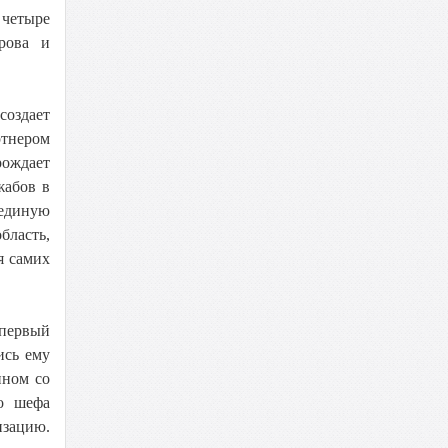
 четыре
рова и
создает
ртнером
рождает
жабов в
 единую
бласть,
я самих
 первый
ись ему
ином со
о шефа
изацию.