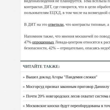
видеонаблюдения не планируется. Тема всплыла по
контрактах ДИТ, где говорится, что в цели обраб
пользователям ЕЦХД, в том числе на возмездной о
В ДИТ на это
ответили
, что контракты типовые, 
Напомним также, что мнения москвичей по повод
47%
опрошенных
Левада-центром относятся к рас
безопасности, 42% -- отрицательно, опасаясь нед
ЧИТАЙТЕ ТАКЖЕ:
» Вышел доклад Агоры "Пандемия слежки"
» Мосгорсуд признал законным приговор Даниилу
» Почти 20% новгородских лесов охватит система
» Московские киоски будут переоборудованы в точ