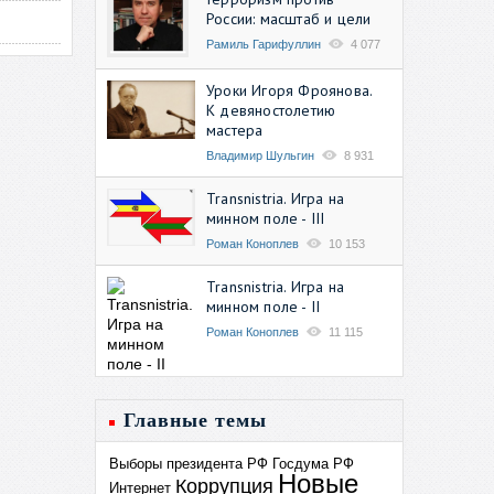
России: масштаб и цели
Рамиль Гарифуллин
4 077
Уроки Игоря Фроянова.
К девяностолетию
мастера
Владимир Шульгин
8 931
Transnistria. Игра на
минном поле - III
Роман Коноплев
10 153
Transnistria. Игра на
минном поле - II
Роман Коноплев
11 115
Главные темы
Выборы президента РФ
Госдума РФ
Новые
Коррупция
Интернет