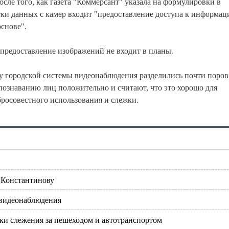
сле того, как газета "Коммерсант" указала на формулировки в
отки данных с камер входит "предоставление доступа к информац
снове".
а предоставление изображений не входит в планы.
у городской системы видеонаблюдения разделились почти поров
познаванию лиц положительно и считают, что это хорошо для
обросовестного использования и слежки.
 Константинову
 видеонаблюдения
ки слежения за пешеходом и автотранспортом