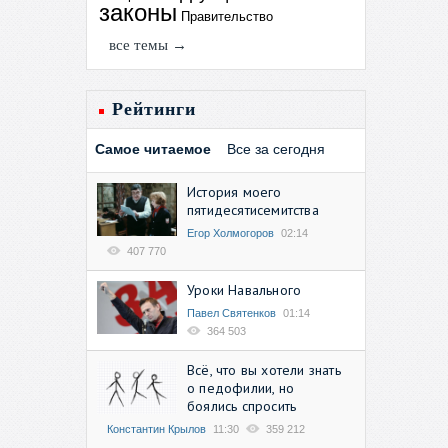
законы
Правительство
все темы →
Рейтинги
Самое читаемое
Все за сегодня
История моего
пятидесятисемитства
Егор Холмогоров
02:14
407 770
Уроки Навального
Павел Святенков
01:14
364 503
Всё, что вы хотели знать
о педофилии, но
боялись спросить
Константин Крылов
11:30
359 212