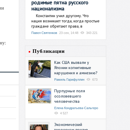
родимые пятна русского
национализма
ии
Константин учил другому. Что
нация возникает тогда, когда простые
граждане обретают права, в
Павел Святенков
23 сен, 14:48
343 221
ну:
Публикации
Как США вызвали у
Японии когнитивные
нарушения и амнезию?
Рамиль Гарифуллин
673
Пурпурные поля
осоловевшего
человечества
Елена Кондратьева-Сальгеро
4 527
Экономический
терроризм против