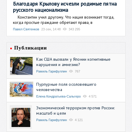
Благодаря Крылову исчезли родимые пятна
русского национализма
Константин учил другому. Что нация возникает тогда,
когда простые граждане обретают права, в
Павел Святенков
23 сен, 14:48
343 295
Публикации
Как США вызвали у Японии когнитивные
нарушения и амнезию?
Рамиль Гарифуллин
767
Пурпурные поля осоловевшего
человечества
Елена Кондратьева-Сальгеро
4 571
Экономический терроризм против России:
масштаб и цели
Рамиль Гарифуллин
4 121