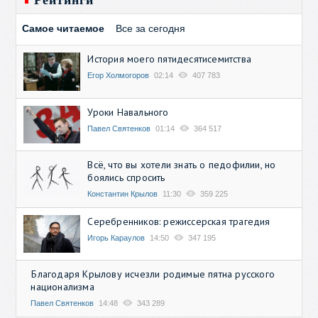
Рейтинги
Самое читаемое
Все за сегодня
История моего пятидесятисемитства
Егор Холмогоров
02:14
407 783
Уроки Навального
Павел Святенков
01:14
364 517
Всё, что вы хотели знать о педофилии, но
боялись спросить
Константин Крылов
11:30
359 225
Серебренников: режиссерская трагедия
Игорь Караулов
14:50
347 195
Благодаря Крылову исчезли родимые пятна русского
национализма
Павел Святенков
14:48
343 289