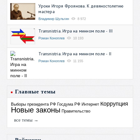
Уроки Игоря Фроянова. К девяностолетию
мастера
Владимир Шульгин
8 972
Transnistria. Игра на минном поле - III
Роман Коноплев
10 193
Transnistria. Игра на минном поле - II
Роман Коноплев
11 155
Главные темы
Коррупция
Выборы президента РФ
Госдума РФ
Интернет
Новые законы
Правительство
все темы →