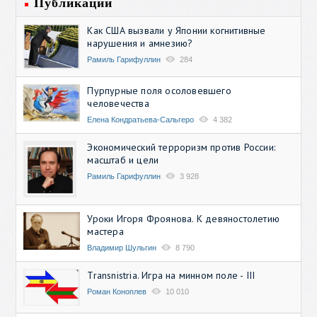
Публикации
Как США вызвали у Японии когнитивные
нарушения и амнезию?
Рамиль Гарифуллин
284
Пурпурные поля осоловевшего
человечества
Елена Кондратьева-Сальгеро
4 382
Экономический терроризм против России:
масштаб и цели
Рамиль Гарифуллин
3 928
Уроки Игоря Фроянова. К девяностолетию
мастера
Владимир Шульгин
8 790
Transnistria. Игра на минном поле - III
Роман Коноплев
10 010