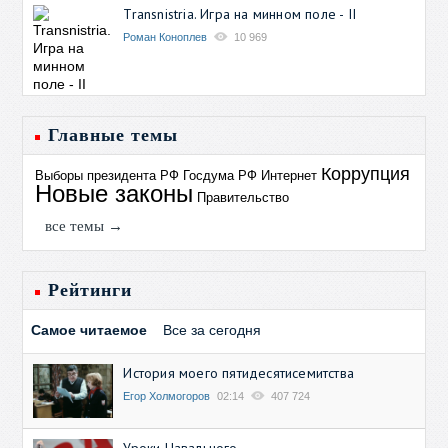
Transnistria. Игра на минном поле - II
Роман Коноплев
10 969
Главные темы
Коррупция
Выборы президента РФ
Госдума РФ
Интернет
Новые законы
Правительство
все темы →
Рейтинги
Самое читаемое
Все за сегодня
История моего пятидесятисемитства
Егор Холмогоров
02:14
407 724
Уроки Навального