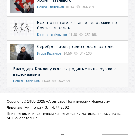
Павел Святенков
01:14
364 459
Всё, что вы хотели знать о педофилии, но
боялись спросить
Константин Крылов
11:30
359 168
Серебренников: режиссерская трагедия
Игорь Караулов
14:50
347 136
Благодаря Крылову исчезли родимые пятна русского
национализма
Павел Святенков
14:48
342 959
Copyright © 1999-2025 «Агентство Политических Новостей»
Лицензия Минпечати Эл. №77-2792
При полном или частичном использовании материалов, ссылка на
АПН обязательна