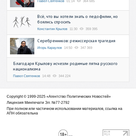
Павел Святенков
01:14
364 685
Всё, что вы хотели знать о педофилии, но
боялись спросить
Константин Крылов
11:30
359 395
Серебренников: режиссерская трагедия
Игорь Караулов
14:50
347 369
Благодаря Крылову исчезли родимые пятна русского
национализма
Павел Святенков
14:48
344 224
Copyright © 1999-2025 «Агентство Политических Новостей»
Лицензия Минпечати Эл. №77-2792
При полном или частичном использовании материалов, ссылка на
АПН обязательна