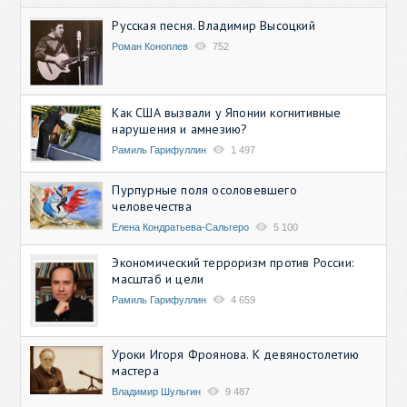
Русская песня. Владимир Высоцкий
Роман Коноплев
752
Как США вызвали у Японии когнитивные
нарушения и амнезию?
Рамиль Гарифуллин
1 497
Пурпурные поля осоловевшего
человечества
Елена Кондратьева-Сальгеро
5 100
Экономический терроризм против России:
масштаб и цели
Рамиль Гарифуллин
4 659
Уроки Игоря Фроянова. К девяностолетию
мастера
Владимир Шульгин
9 487