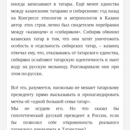
иногда записывают в татары. Ещё менее единства
между казанскими татарами и сибирскими: год назад
на Конгрессе этнологов и антропологов в Казани
автор этих строк лично был свидетелем перебранки
между «казанцем» и «сибиряком». Сибиряк обвинял
казанских татар в том, что они хотят уничтожить
особость и отдельность сибирских татар, – казанец
отвечал ему, что, отказываясь от татарского единства,
сибиряки ослабляют татарскую идентичность и льют
воду на русскую мельницу. Разговаривали они при
этом по-русски.
Всё это, разумеется, нисколько не мешает татарскому
президенту прямо высказывать и пропагандировать
мечты об «одной большой семье татар».
Мы не осудим его. Но что сказал бы
гипотетический русский президент в России, если
бы позволил себе откровенность реального
татарского президента в Татарстане?