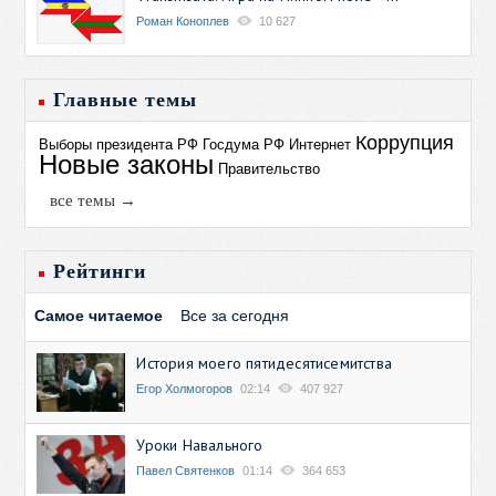
Роман Коноплев
10 627
Главные темы
Коррупция
Выборы президента РФ
Госдума РФ
Интернет
Новые законы
Правительство
все темы →
Рейтинги
Самое читаемое
Все за сегодня
История моего пятидесятисемитства
Егор Холмогоров
02:14
407 927
Уроки Навального
Павел Святенков
01:14
364 653