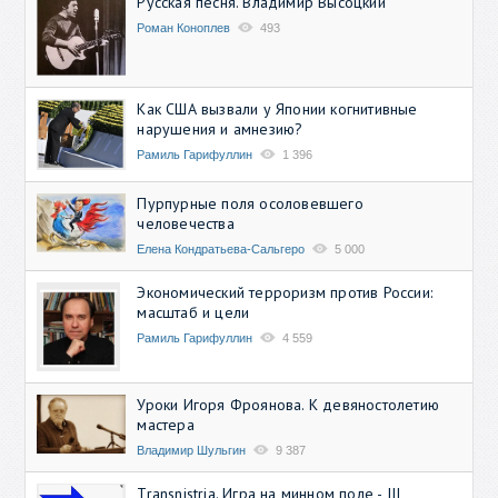
Русская песня. Владимир Высоцкий
Роман Коноплев
493
Как США вызвали у Японии когнитивные
нарушения и амнезию?
Рамиль Гарифуллин
1 396
Пурпурные поля осоловевшего
человечества
Елена Кондратьева-Сальгеро
5 000
Экономический терроризм против России:
масштаб и цели
Рамиль Гарифуллин
4 559
Уроки Игоря Фроянова. К девяностолетию
мастера
Владимир Шульгин
9 387
Transnistria. Игра на минном поле - III