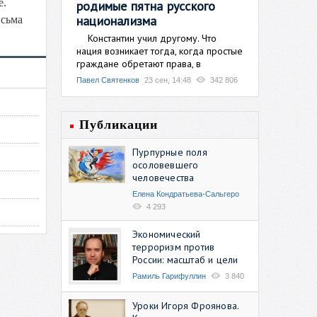
е.
родимые пятна русского
национализма
исьма
Константин учил другому. Что
нация возникает тогда, когда простые
граждане обретают права, в
Павел Святенков
23 сен, 14:48
342 806
Публикации
Пурпурные поля
осоловевшего
человечества
Елена Кондратьева-Сальгеро
4 293
Экономический
терроризм против
России: масштаб и цели
Рамиль Гарифуллин
3 840
Уроки Игоря Фроянова.