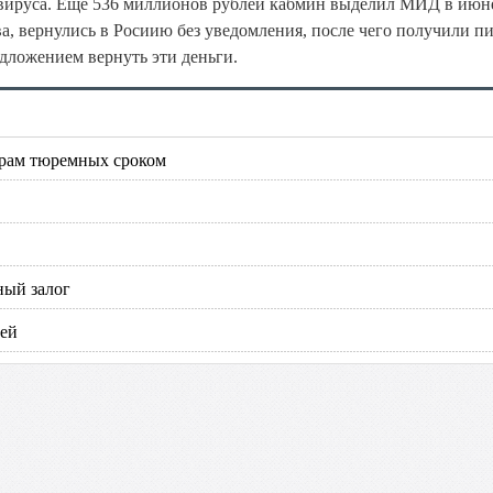
навируса. Ещё 536 миллионов рублей кабмин выделил МИД в июн
а, вернулись в Росиию без уведомления, после чего получили п
едложением вернуть эти деньги.
торам тюремных сроком
ный залог
лей