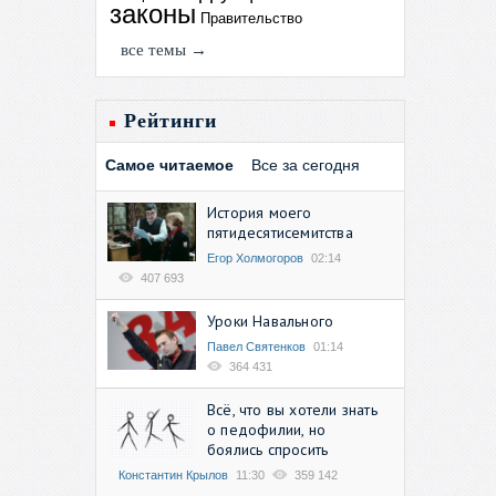
законы
Правительство
все темы →
Рейтинги
Самое читаемое
Все за сегодня
История моего
пятидесятисемитства
Егор Холмогоров
02:14
407 693
Уроки Навального
Павел Святенков
01:14
364 431
Всё, что вы хотели знать
о педофилии, но
боялись спросить
Константин Крылов
11:30
359 142