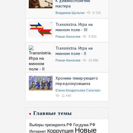
К девяностолетию
мастера
Владимир Шульгин
8 703
Transnistria. Игра на
минном поле - III
Роман Коноплев
9 925
Transnistria. Игра на
минном поле - II
Роман Коноплев
10 886
Хроники пикирующего
передозировщика
Елена Кондратьева-Сальгеро
11 449
Главные темы
Выборы президента РФ
Госдума РФ
Новые
Коррупция
Интернет