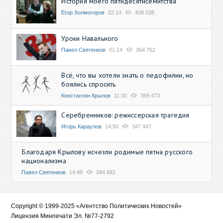
История моего пятидесятисемитства
Егор Холмогоров
02:14
408 038
Уроки Навального
Павел Святенков
01:14
364 762
Всё, что вы хотели знать о педофилии, но
боялись спросить
Константин Крылов
11:30
359 473
Серебренников: режиссерская трагедия
Игорь Караулов
14:50
347 447
Благодаря Крылову исчезли родимые пятна русского
национализма
Павел Святенков
14:48
344 682
Copyright © 1999-2025 «Агентство Политических Новостей»
Лицензия Минпечати Эл. №77-2792