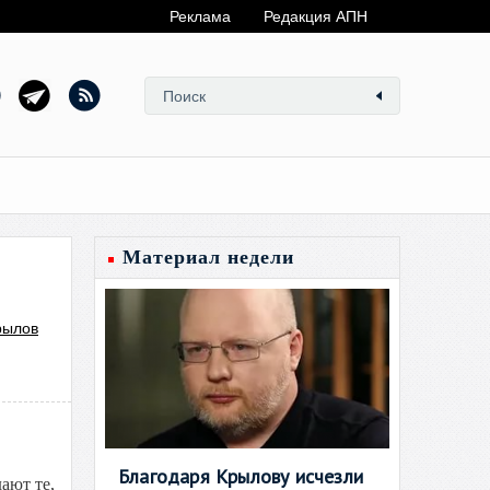
Реклама
Редакция АПН
Материал недели
рылов
Благодаря Крылову исчезли
ают те,