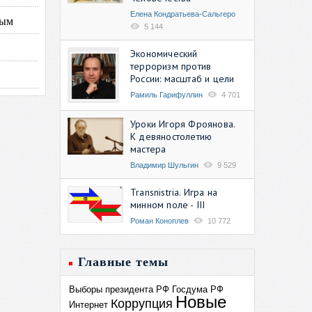
Елена Кондратьева-Сальгеро
ным
5 144
Экономический
терроризм против
России: масштаб и цели
Рамиль Гарифуллин
4 701
Уроки Игоря Фроянова.
К девяностолетию
мастера
Владимир Шульгин
9 529
Transnistria. Игра на
минном поле - III
Роман Коноплев
10 772
Главные темы
Выборы президента РФ
Госдума РФ
Новые
Коррупция
Интернет