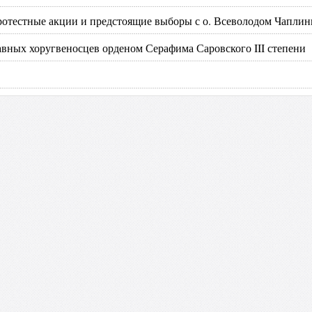
ротестные акции и предстоящие выборы с о. Всеволодом Чапли
авных хоругвеносцев орденом Серафима Саровского III степени