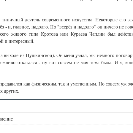
 типичный деятель современного искусства. Некоторые его за
 - и, главное, надолго. Но "всерёз и надолго" он ничего не гов
сего живого типа Кротова или Кураева Чаплин был действ
ой и интересный.
(на выходе из Пушкинской). Он меня узнал, мы немного поговор
ежливо отказался - ну вот совсем не моя тема была. И я, кон
редавался как физическим, так и умственным. Но совсем уж зл
х других.
пление