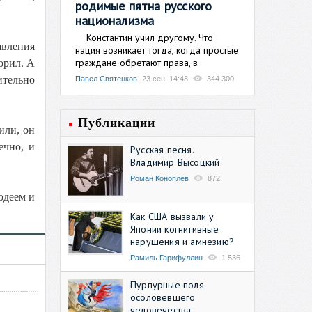
родимые пятна русского
национализма
Константин учил другому. Что
явления
нация возникает тогда, когда простые
граждане обретают права, в
орил. А
ительно
Павел Святенков
23 сен, 14:48
344 300
Публикации
или, он
ечно, и
Русская песня.
Владимир Высоцкий
Роман Коноплев
872
одеем и
Как США вызвали у
Японии когнитивные
нарушения и амнезию?
Рамиль Гарифуллин
1 536
Пурпурные поля
осоловевшего
человечества