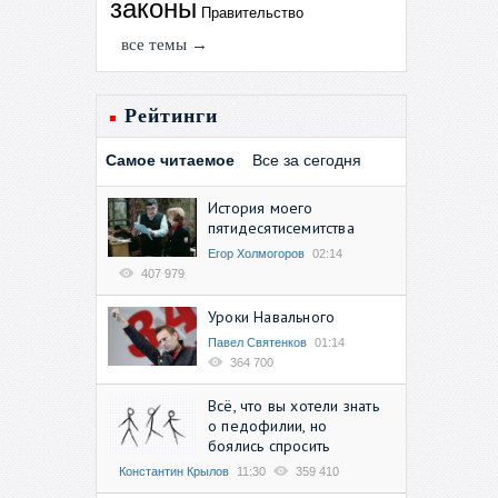
законы
Правительство
все темы →
Рейтинги
Самое читаемое
Все за сегодня
История моего
пятидесятисемитства
Егор Холмогоров
02:14
407 979
Уроки Навального
Павел Святенков
01:14
364 700
Всё, что вы хотели знать
о педофилии, но
боялись спросить
Константин Крылов
11:30
359 410