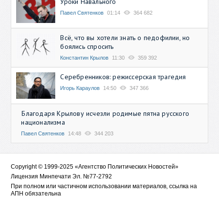
Уроки Навального
Павел Святенков
01:14
364 682
Всё, что вы хотели знать о педофилии, но
боялись спросить
Константин Крылов
11:30
359 392
Серебренников: режиссерская трагедия
Игорь Караулов
14:50
347 366
Благодаря Крылову исчезли родимые пятна русского
национализма
Павел Святенков
14:48
344 203
Copyright © 1999-2025 «Агентство Политических Новостей»
Лицензия Минпечати Эл. №77-2792
При полном или частичном использовании материалов, ссылка на
АПН обязательна