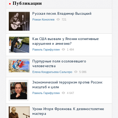
Публикации
Русская песня. Владимир Высоцкий
Роман Коноплев
721
Как США вызвали у Японии когнитивные
нарушения и амнезию?
Рамиль Гарифуллин
1 484
Пурпурные поля осоловевшего
человечества
Елена Кондратьева-Сальгеро
5 086
Экономический терроризм против России:
масштаб и цели
Рамиль Гарифуллин
4 647
Уроки Игоря Фроянова. К девяностолетию
мастера