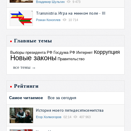
Владимир Шульгин
9 473
Transnistria. Игра на минном поле - III
Роман Коноплев
10 714
Главные темы
Коррупция
Выборы президента РФ
Госдума РФ
Интернет
Новые законы
Правительство
все темы →
Рейтинги
Самое читаемое
Все за сегодня
История моего пятидесятисемитства
Егор Холмогоров
02:14
407 963