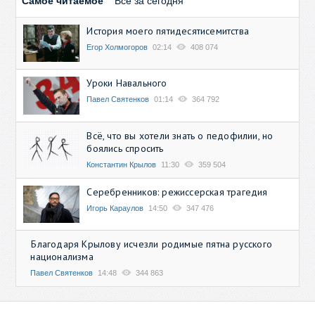
Самое читаемое
Все за сегодня
История моего пятидесятисемитства
Егор Холмогоров
02:14
408 074
Уроки Навального
Павел Святенков
01:14
364 792
Всё, что вы хотели знать о педофилии, но
боялись спросить
Константин Крылов
11:30
359 504
Серебренников: режиссерская трагедия
Игорь Караулов
14:50
347 476
Благодаря Крылову исчезли родимые пятна русского
национализма
Павел Святенков
14:48
344 863