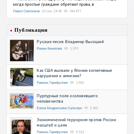
когда простые граждане обретают права, в
Павел Святенков
23 сен, 14:48
344 877
Публикации
Русская песня. Владимир Высоцкий
Роман Коноплев
1 570
Как США вызвали у Японии когнитивные
нарушения и амнезию?
Рамиль Гарифуллин
1 852
Пурпурные поля осоловевшего
человечества
Елена Кондратьева-Сальгеро
5 452
Экономический терроризм против России:
масштаб и цели
Рамиль Гарифуллин
5 013