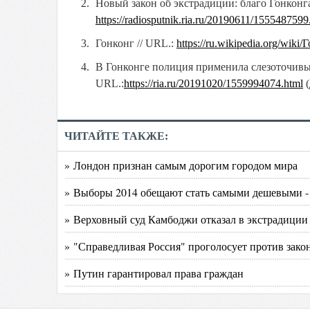
Новый закон об экстрадиции: благо Гонконга
https://radiosputnik.ria.ru/20190611/1555487599
Гонконг // URL.:
https://ru.wikipedia.org/wiki/
В Гонконге полиция применила слезоточивый
URL.:
https://ria.ru/20191020/1559994074.html
(
ЧИТАЙТЕ ТАКЖЕ:
» Лондон признан самым дорогим городом мира
» Выборы 2014 обещают стать самыми дешевыми - в
» Верховный суд Камбоджи отказал в экстрадиции
» "Справедливая Россия" проголосует против зако
» Путин гарантировал права граждан