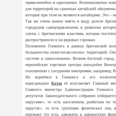
прямолинейно и однозначно. Возникновение новы
для территорий на границах китайской ойкумены. 
которые при этом не являются китайцами. Это – н
Так же очень важно иметь в виду долгое брита
городским самоуправлением, в развитии которо
элиты с британскими властями, которая постеп
распространили и на рядовых горожан.
Положение Гонконга в рамках британской кол
большинства неанглосаксонских территорий. Он
системе и самосознанию. Возник богатый город
европейские торговые центры наподобие Венеци
отношениях с соседними империями, например, В
Но вернёмся к Гонконгу и его политичес
юрисдикцию
Китая
её возглавляет Главный ми
Главного министра Администрации Гонконга 
депутатов Законодательного собрания избирает
округами», то есть населением, разбитым по т
округов», то есть группами физических лиц 
признаку (то есть, адвокаты и адвокатские ф