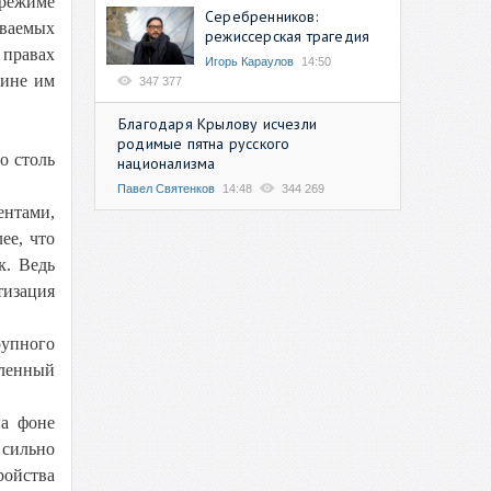
 режиме
Серебренников:
ываемых
режиссерская трагедия
 правах
Игорь Караулов
14:50
чине им
347 377
Благодаря Крылову исчезли
родимые пятна русского
о столь
национализма
Павел Святенков
14:48
344 269
ентами,
ее, что
к. Ведь
тизация
рупного
ленный
на фоне
 сильно
ойства