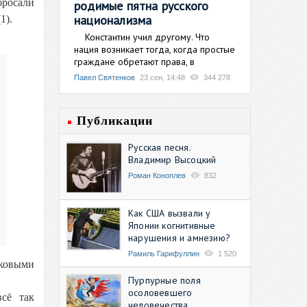
бросали
родимые пятна русского
национализма
1).
Константин учил другому. Что
нация возникает тогда, когда простые
граждане обретают права, в
Павел Святенков
23 сен, 14:48
344 278
Публикации
Русская песня.
Владимир Высоцкий
Роман Коноплев
832
Как США вызвали у
Японии когнитивные
нарушения и амнезию?
Рамиль Гарифуллин
1 520
иковыми
Пурпурные поля
осоловевшего
сё так
человечества