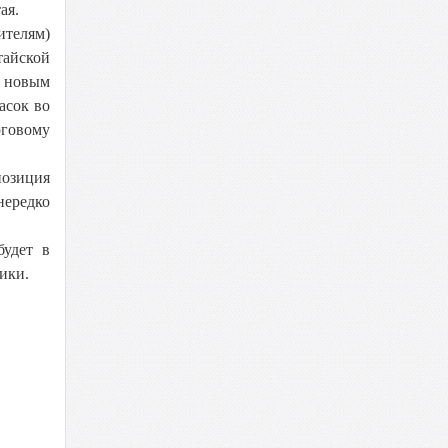
ая.
ителям)
тайской
я новым
асок во
рговому
позиция
нередко
будет в
ики.