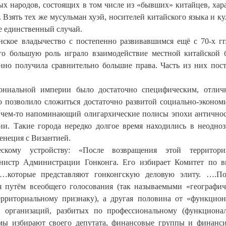
х народов, состоящих в том числе из «бывших» китайцев, хар
Взять тех же мусульман хуэй, носителей китайского языка и ку
е единственный случай.
нское владычество с постепенно развивавшимся ещё с 70-х гг
го большую роль играло взаимодействие местной китайской 
енно получила сравнительно большие права. Часть из них пос
ониальной империи было достаточно специфическим, отли
о позволило сложиться достаточно развитой социально-эконом
, чем-то напоминающий олигархические полисы эпохи антично
и. Такие города нередко долгое время находились в неодно
енеция с Византией.
кому устройству: «После возвращения этой территор
нистр Администрации Гонконга. Его избирает Комитет по 
…которые представляют гонконгскую деловую элиту. ….По
ся путём всеобщего голосования (так называемыми «географи
ерриториальному признаку), а другая половина от «функцио
и организаций, разбитых по профессиональному (функциона
ирмы избирают своего депутата, финансовые группы и финан