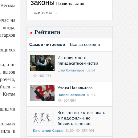
законы
Правительство
 Весьма
все темы →
йчас на
 когда,
Рейтинги
игархов
Самое читаемое
Все за сегодня
ующихся
История моего
пятидесятисемитства
а, а не
Егор Холмогоров
02:14
а вызов
407 974
рочего,
айцев –
Уроки Навального
м Китае
Павел Святенков
01:14
364 694
пешными
Всё, что вы хотели знать
о педофилии, но
боялись спросить
ольких
изила к
Константин Крылов
11:30
359 404