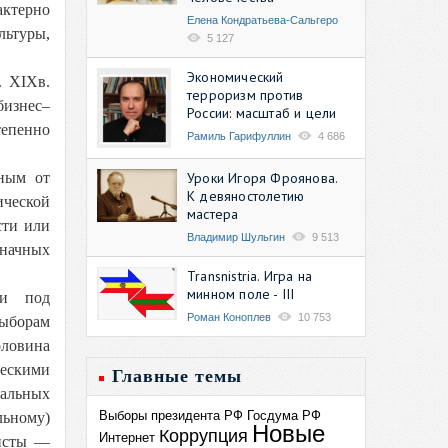
актерно
Елена Кондратьева-Сальгеро
льтуры,
5 127
Экономический
. XIXв.
терроризм против
бизнес–
России: масштаб и цели
тепенно
Рамиль Гарифуллин
4 686
Уроки Игоря Фроянова.
чным от
К девяностолетию
ической
мастера
сти или
Владимир Шульгин
9 513
значных
Transnistria. Игра на
минном поле - III
ии под
Роман Коноплев
10 753
выборам
ловина
ческими
Главные темы
нальных
Выборы президента РФ
Госдума РФ
льному)
Новые
Коррупция
Интернет
систы —