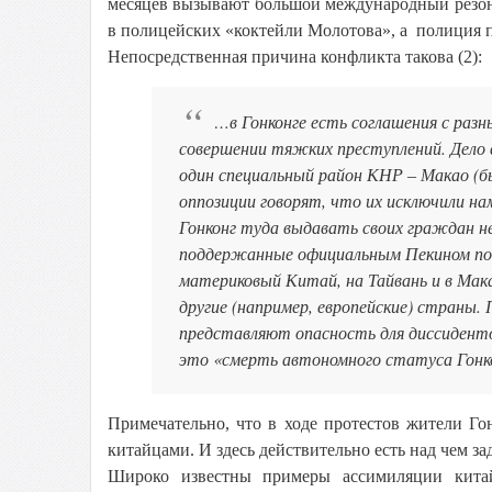
месяцев вызывают большой международный резонан
в полицейских «коктейли Молотова», а полиция п
Непосредственная причина конфликта такова (2):
…в Гонконге есть соглашения с разн
совершении тяжких преступлений. Дело
один специальный район КНР ‒ Макао (бы
оппозиции говорят, что их исключили на
Гонконг туда выдавать своих граждан н
поддержанные официальным Пекином попр
материковый Китай, на Тайвань и в Мак
другие (например, европейские) страны.
представляют опасность для диссиденто
это «смерть автономного статуса Гонк
Примечательно, что в ходе протестов жители Го
китайцами. И здесь действительно есть над чем за
Широко известны примеры ассимиляции кита