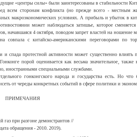
ведущие «центры силы» были заинтересованы в стабильности Кит
ред всем сторонам конфликта (но прежде всего - местным ж
ожных макроэкономических условиях. А прибыль и убыток в ки
отивостоянии может наблюдаться затишье, которое сменяетс
в, начавшаяся 4 октября, поводом запрет властей на ношение м
на совпала с китайско-американскими переговорами по то
ии и спада протестной активности может существенно влиять 
Гонконге порой оценивается как весьма значительное¸ также 
тно, иностранными специальными службами.
дельного гонконгского народа и государства есть. Но что 
исеть от череды конкретных событий в сфере политики и эконом
ПРИМЕЧАНИЯ
 газ при разгоне демонстрантов //
дата обращения - 2010. 2019).