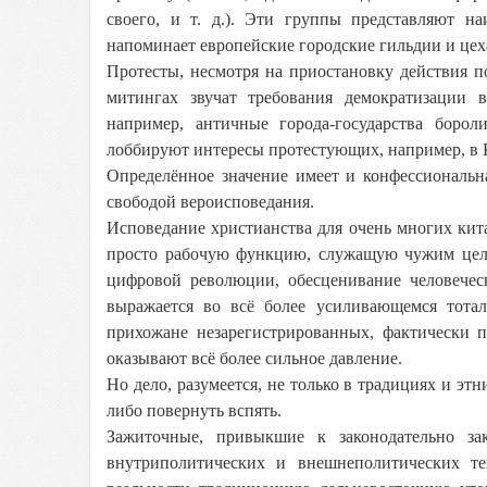
своего, и т. д.). Эти группы представляют н
напоминает европейские городские гильдии и цех
Протесты, несмотря на приостановку действия п
митингах звучат требования демократизации в
например, античные города-государства борол
лоббируют интересы протестующих, например, 
Определённое значение имеет и конфессиональн
свободой вероисповедания.
Исповедание христианства для очень многих китай
просто рабочую функцию, служащую чужим целя
цифровой революции, обесценивание человеческ
выражается во всё более усиливающемся тота
прихожане незарегистрированных, фактически 
оказывают всё более сильное давление.
Но дело, разумеется, не только в традициях и э
либо повернуть вспять.
Зажиточные, привыкшие к законодательно за
внутриполитических и внешнеполитических те