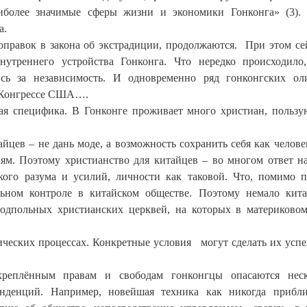
аиболее значимые сферы жизни и экономики Гонконга» (3).
а.
оправок в закона об экстрадиции, продолжаются. При этом се
нутреннего устройства Гонконга. Что нередко происходило,
ись за независимость. И одновременно ряд гонконгских ол
в Конгрессе США….
ая специфика. В Гонконге проживает много христиан, польз
цев – не дань моде, а возможность сохранить себя как человек
м. Поэтому христианство для китайцев – во многом ответ н
ого разума и усилий, личности как таковой. Что, помимо п
льном контроле в китайском обществе. Поэтому немало кит
подпольных христианских церквей, на которых в материково
тнических процессах. Конкретные условия могут сделать их ус
креплённым правам и свободам гонконгцы опасаются неск
нденций. Например, новейшая техника как никогда прибл