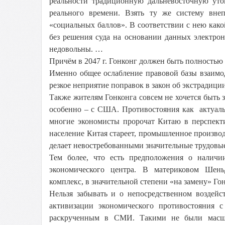
реальности традиционную дальневосточную уто
реального времени. Взять ту же систему вне
«социальных баллов». В соответствии с нею како
без решения суда на основании данных электро
недовольны. …
Причём в 2047 г. Гонконг должен быть полностью
Именно общее ослабление правовой базы взаимод
резкое неприятие поправок в закон об экстрадиции
Также жителям Гонконга совсем не хочется быть
особенно – с США. Противостояния как актуальн
многие экономисты пророчат Китаю в перспекти
население Китая стареет, промышленное производ
делает невостребованными значительные трудовые
Тем более, что есть предположения о наличи
экономического центра. В материковом Шен
комплекс, в значительной степени «на замену» Го
Нельзя забывать и о непосредственном воздейс
активизации экономического противостояния 
раскрученным в СМИ. Такими не были масшта