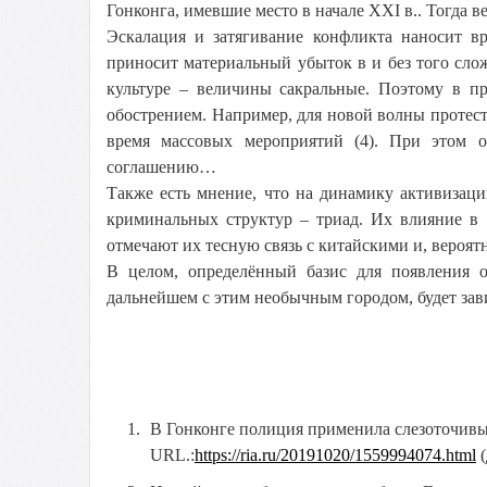
Гонконга, имевшие место в начале XXI в.. Тогда 
Эскалация и затягивание конфликта наносит в
приносит материальный убыток в и без того сл
культуре – величины сакральные. Поэтому в пр
обострением. Например, для новой волны протесто
время массовых мероприятий (4). При этом о
соглашению…
Также есть мнение, что на динамику активизац
криминальных структур – триад. Их влияние в 
отмечают их тесную связь с китайскими и, вероя
В целом, определённый базис для появления от
дальнейшем с этим необычным городом, будет зав
В Гонконге полиция применила слезоточивый
URL.:
https://ria.ru/20191020/1559994074.html
(