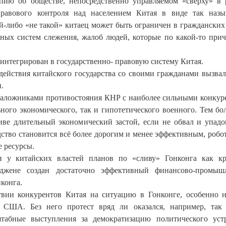
пию об обществе, непосредственно управляемом «сверху» в
правового контроля над населением Китая в виде так наз
й-либо «не такой» китаец может быть ограничен в гражданских
нных систем слежения, жалоб людей, которые по какой-то при
 интегрирован в государственно- правовую систему Китая.
ействия китайского государства со своими гражданами вызвал
.
 заложниками противостояния КНР с наиболее сильными конкур
ого экономического, так и гипотетического военного. Тем бол
ве длительный экономический застой, если не обвал и упадо
ство становится всё более дорогим и менее эффективным, робо
 ресурсы.
и у китайских властей планов по «сливу» Гонконга как к
ьджене создан достаточно эффективный финансово-промыш
нконга.
твии конкурентов Китая на ситуацию в Гонконге, особенно 
с США. Без него протест вряд ли оказался, например, так
бные выступления за демократизацию политического устр