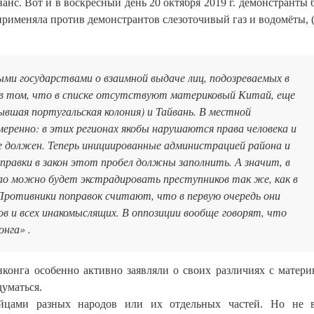
с. Вот и в воскресный день 20 октября 2019 г. демонстранты 
рименяла против демонстрантов слезоточивый газ и водомёты, (
ыми государствами о взаимной выдаче лиц, подозреваемых в
 в том, что в списке отсутствуют материковый Китай, еще
вшая португальская колония) и Тайвань. В местной
меренно: в этих регионах якобы нарушаются права человека и
е должен. Теперь инициированные администрацией района и
авки в закон этот пробел должны заполнить. А значит, в
ао можно будет экстрадировать преступников так же, как в
 Противники поправок считают, что в первую очередь они
в и всех инакомыслящих. В оппозиции вообще говорят, что
онга» .
нконга особенно активно заявляли о своих различиях с матер
думаться.
йцами разных народов или их отдельных частей. Но не в