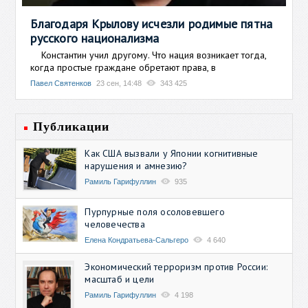
Благодаря Крылову исчезли родимые пятна
русского национализма
Константин учил другому. Что нация возникает тогда,
когда простые граждане обретают права, в
Павел Святенков
23 сен, 14:48
343 425
Публикации
Как США вызвали у Японии когнитивные
нарушения и амнезию?
Рамиль Гарифуллин
935
Пурпурные поля осоловевшего
человечества
Елена Кондратьева-Сальгеро
4 640
Экономический терроризм против России:
масштаб и цели
Рамиль Гарифуллин
4 198