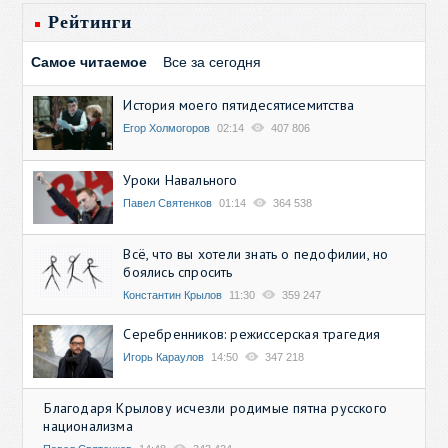
Рейтинги
Самое читаемое
Все за сегодня
История моего пятидесятисемитства
Егор Холмогоров
02:14
407 806
Уроки Навального
Павел Святенков
01:14
364 538
Всё, что вы хотели знать о педофилии, но
боялись спросить
Константин Крылов
11:30
359 247
Серебренников: режиссерская трагедия
Игорь Караулов
14:50
347 218
Благодаря Крылову исчезли родимые пятна русского
национализма